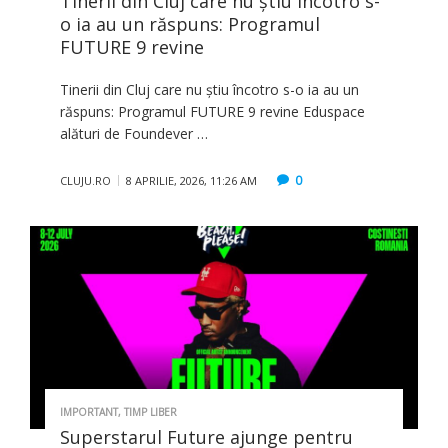
Tinerii din Cluj care nu știu încotro s-
o ia au un răspuns: Programul
FUTURE 9 revine
Tinerii din Cluj care nu știu încotro s-o ia au un
răspuns: Programul FUTURE 9 revine Eduspace
alături de Foundever …
0
CLUJU.RO
8 APRILIE, 2026, 11:26 AM
IMPORTANT
,
TIMP LIBER
Superstarul Future ajunge pentru