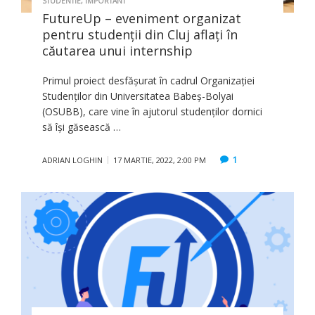
STUDENTIE
,
IMPORTANT
FutureUp – eveniment organizat
pentru studenţii din Cluj aflaţi în
căutarea unui internship
Primul proiect desfășurat în cadrul Organizației
Studenților din Universitatea Babeș-Bolyai
(OSUBB), care vine în ajutorul studenților dornici
să își găsească …
1
ADRIAN LOGHIN
17 MARTIE, 2022, 2:00 PM