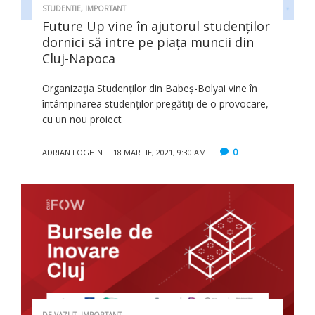
STUDENTIE
,
IMPORTANT
Future Up vine în ajutorul studenților
dornici să intre pe piața muncii din
Cluj-Napoca
Organizația Studenților din Babeș-Bolyai vine în
întâmpinarea studenților pregătiți de o provocare,
cu un nou proiect
0
ADRIAN LOGHIN
18 MARTIE, 2021, 9:30 AM
DE VAZUT
,
IMPORTANT