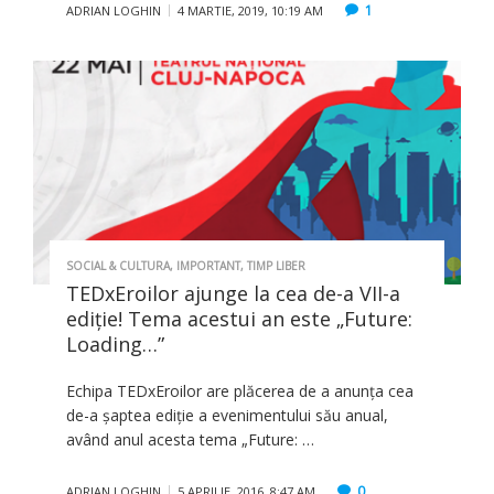
1
ADRIAN LOGHIN
4 MARTIE, 2019, 10:19 AM
SOCIAL & CULTURA
,
IMPORTANT
,
TIMP LIBER
TEDxEroilor ajunge la cea de-a VII-a
ediție! Tema acestui an este „Future:
Loading…”
Echipa TEDxEroilor are plăcerea de a anunţa cea
de-a şaptea ediţie a evenimentului său anual,
având anul acesta tema „Future: …
0
ADRIAN LOGHIN
5 APRILIE, 2016, 8:47 AM