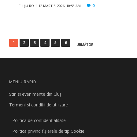
0
CLUJU.RO
12 MARTIE, 2026, 10:53 AM
Paginație
1
2
3
4
5
6
URMĂTOR
articole
MENIU RAPID
Stiri si evenimente din Cluj
Termeni si conditii de utilizare
Politica de confidențialitate
Politica privind fişierele de tip Cookie