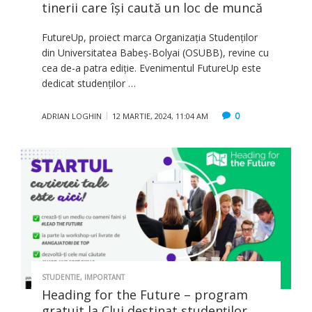
tinerii care îşi caută un loc de muncă
FutureUp, proiect marca Organizația Studenților
din Universitatea Babeș-Bolyai (OSUBB), revine cu
cea de-a patra ediție. Evenimentul FutureUp este
dedicat studenților …
0
ADRIAN LOGHIN
12 MARTIE, 2024, 11:04 AM
STUDENTIE
,
IMPORTANT
Heading for the Future – program
gratuit la Cluj destinat studenţilor