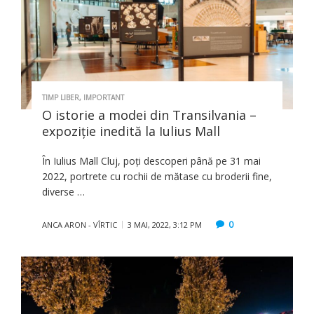
TIMP LIBER
,
IMPORTANT
O istorie a modei din Transilvania –
expoziţie inedită la Iulius Mall
În Iulius Mall Cluj, poți descoperi până pe 31 mai
2022, portrete cu rochii de mătase cu broderii fine,
diverse …
0
ANCA ARON - VÎRTIC
3 MAI, 2022, 3:12 PM