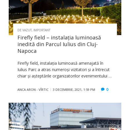
DE VAZUT
,
IMPORTANT
Firefly field – instalaţia luminoasă
inedită din Parcul Iulius din Cluj-
Napoca
Firefly field, instalaţia luminoasă amenajată în
Iulius Parc a atras numeroşi vizitatori şi a întrecut
chiar şi aşteptările organizatorilor evenimentului …
0
ANCA ARON - VÎRTIC
3 DECEMBRIE, 2021, 1:59 PM