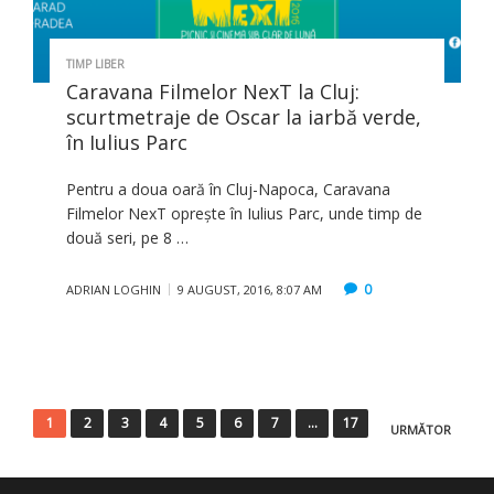
TIMP LIBER
Caravana Filmelor NexT la Cluj:
scurtmetraje de Oscar la iarbă verde,
în Iulius Parc
Pentru a doua oară în Cluj-Napoca, Caravana
Filmelor NexT oprește în Iulius Parc, unde timp de
două seri, pe 8 …
0
ADRIAN LOGHIN
9 AUGUST, 2016, 8:07 AM
Paginație
1
2
3
4
5
6
7
…
17
URMĂTOR
articole