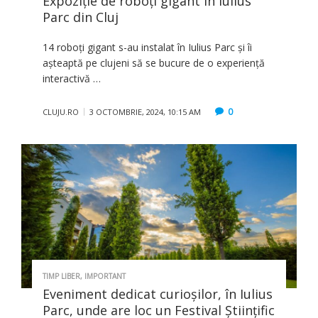
Expoziţie de roboţi gigant în Iulius
Parc din Cluj
14 roboți gigant s-au instalat în Iulius Parc și îi
așteaptă pe clujeni să se bucure de o experiență
interactivă …
0
CLUJU.RO
3 OCTOMBRIE, 2024, 10:15 AM
TIMP LIBER
,
IMPORTANT
Eveniment dedicat curioșilor, în Iulius
Parc, unde are loc un Festival Științific