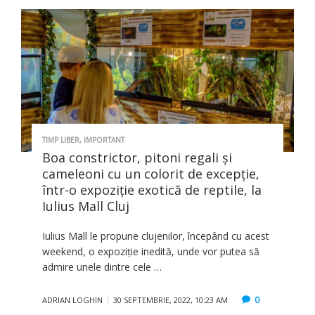
TIMP LIBER
,
IMPORTANT
Boa constrictor, pitoni regali şi
cameleoni cu un colorit de excepție,
într-o expoziţie exotică de reptile, la
Iulius Mall Cluj
Iulius Mall le propune clujenilor, începând cu acest
weekend, o expoziție inedită, unde vor putea să
admire unele dintre cele …
0
ADRIAN LOGHIN
30 SEPTEMBRIE, 2022, 10:23 AM