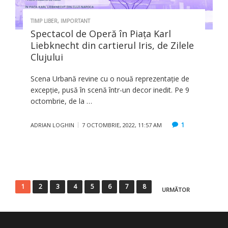
TIMP LIBER
,
IMPORTANT
Spectacol de Operă în Piața Karl
Liebknecht din cartierul Iris, de Zilele
Clujului
Scena Urbană revine cu o nouă reprezentație de
excepție, pusă în scenă într-un decor inedit. Pe 9
octombrie, de la …
1
ADRIAN LOGHIN
7 OCTOMBRIE, 2022, 11:57 AM
Paginație
1
2
3
4
5
6
7
8
URMĂTOR
articole