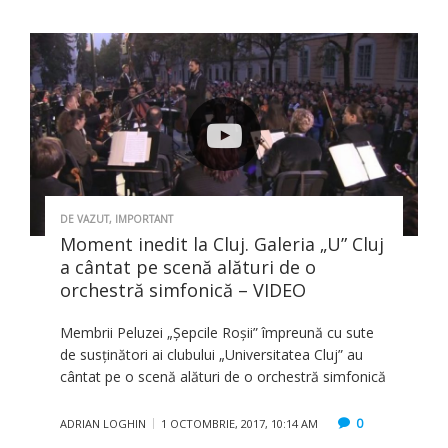
DE VAZUT
,
IMPORTANT
Moment inedit la Cluj. Galeria „U” Cluj
a cântat pe scenă alături de o
orchestră simfonică – VIDEO
Membrii Peluzei „Şepcile Roşii” împreună cu sute
de susţinători ai clubului „Universitatea Cluj” au
cântat pe o scenă alături de o orchestră simfonică
0
ADRIAN LOGHIN
1 OCTOMBRIE, 2017, 10:14 AM