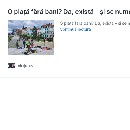
O piață fără bani? Da, există – și se nu
O piață fără bani? Da, există – și se
O
Continuă lectura
piață
fără
bani?
Da,
există
–
cluju.ro
și
se
numește
Piața
Autonomă
Cluj