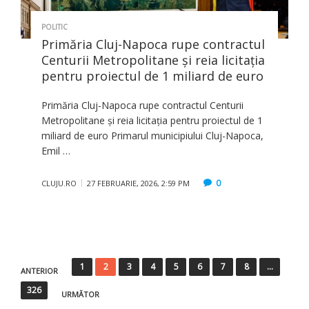
POLITIC
Primăria Cluj-Napoca rupe contractul
Centurii Metropolitane și reia licitația
pentru proiectul de 1 miliard de euro
Primăria Cluj-Napoca rupe contractul Centurii
Metropolitane și reia licitația pentru proiectul de 1
miliard de euro Primarul municipiului Cluj-Napoca,
Emil …
0
CLUJU.RO
27 FEBRUARIE, 2026, 2:59 PM
Paginație
1
2
3
4
5
6
7
8
…
ANTERIOR
articole
326
URMĂTOR