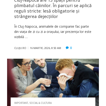
Cluj-Napoca are 13 spații pentru
plimbatul câinilor. În parcuri se aplică
reguli stricte: lesă obligatorie și
strângerea dejecțiilor
În Cluj-Napoca, animalele de companie fac parte
din viața de zi cu zi a orașului, iar prezența lor este
vizibilă …
0
CLUJU.RO
16 MARTIE, 2026, 8:50 AM
IMPORTANT
,
SOCIAL & CULTURA