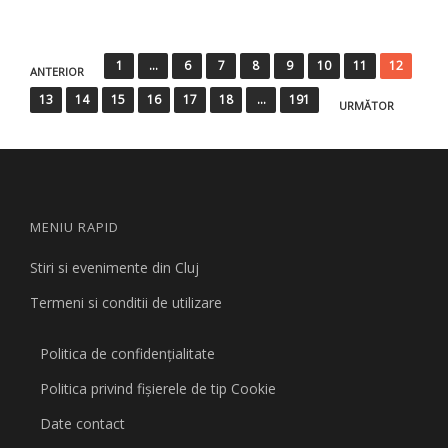
Paginație
1
…
6
7
8
9
10
11
12
ANTERIOR
articole
13
14
15
16
17
18
…
191
URMĂTOR
MENIU RAPID
Stiri si evenimente din Cluj
Termeni si conditii de utilizare
Politica de confidențialitate
Politica privind fişierele de tip Cookie
Date contact