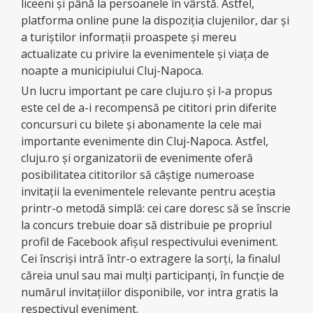
liceeni şi până la persoanele în vârstă. Astfel,
platforma online pune la dispoziţia clujenilor, dar şi
a turiştilor informaţii proaspete şi mereu
actualizate cu privire la evenimentele şi viaţa de
noapte a municipiului Cluj-Napoca.
Un lucru important pe care cluju.ro şi l-a propus
este cel de a-i recompensă pe cititori prin diferite
concursuri cu bilete şi abonamente la cele mai
importante evenimente din Cluj-Napoca. Astfel,
cluju.ro şi organizatorii de evenimente oferă
posibilitatea cititorilor să câştige numeroase
invitaţii la evenimentele relevante pentru aceştia
printr-o metodă simplă: cei care doresc să se înscrie
la concurs trebuie doar să distribuie pe propriul
profil de Facebook afişul respectivului eveniment.
Cei înscrişi intră într-o extragere la sorţi, la finalul
căreia unul sau mai mulţi participanţi, în funcţie de
numărul invitaţiilor disponibile, vor intra gratis la
respectivul eveniment.