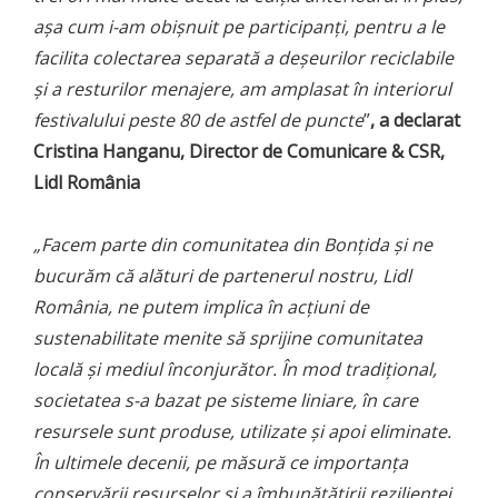
așa cum i-am obișnuit pe participanți, pentru a le
facilita colectarea separată a deșeurilor reciclabile
și a resturilor menajere, am amplasat în interiorul
festivalului peste 80 de astfel de puncte
”
, a declarat
Cristina Hanganu, Director de Comunicare & CSR,
Lidl România
„
Facem parte din comunitatea din Bonțida și ne
bucurăm că alături de partenerul nostru, Lidl
România, ne putem implica în acțiuni de
sustenabilitate menite să sprijine comunitatea
locală și mediul înconjurător. În mod tradițional,
societatea s-a bazat pe sisteme liniare, în care
resursele sunt produse, utilizate și apoi eliminate.
În ultimele decenii, pe măsură ce importanța
conservării resurselor și a îmbunătățirii rezilienței