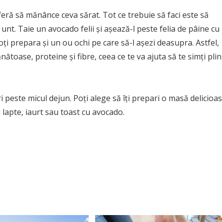
feră să mănânce ceva sărat. Tot ce trebuie să faci este să
 unt. Taie un avocado felii și așează-l peste felia de pâine cu
oți prepara și un ou ochi pe care să-l așezi deasupra. Astfel,
toase, proteine și fibre, ceea ce te va ajuta să te simți plin
i peste micul dejun. Poți alege să îți prepari o masă delicioa
 lapte, iaurt sau toast cu avocado.