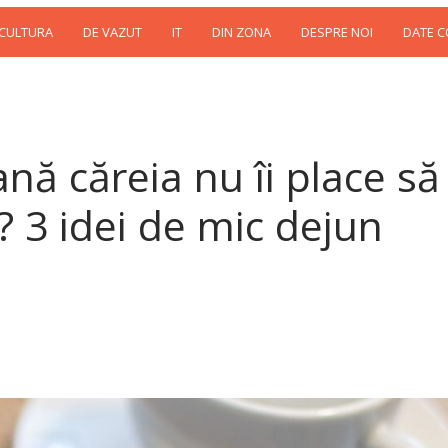
 CULTURA
DE VAZUT
IT
DIN ZONA
DESPRE NOI
DATE 
nă căreia nu îi place să
 3 idei de mic dejun