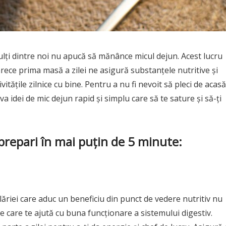
ulți dintre noi nu apucă să mănânce micul dejun. Acest lucru
ece prima masă a zilei ne asigură substanțele nutritive și
ățile zilnice cu bine. Pentru a nu fi nevoit să pleci de acasă
a idei de mic dejun rapid și simplu care să te sature și să-ți
 prepari în mai puțin de 5 minute:
lăriei care aduc un beneficiu din punct de vedere nutritiv nu
re care te ajută cu buna funcționare a sistemului digestiv.