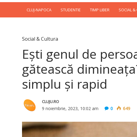
CLUJ-NAPOCA
STUDENTIE
TIMP LIBER
SOCIAL &
Social & Cultura
Ești genul de persoa
gătească dimineața?
simplu și rapid
CLUJU.RO
9 noiembrie, 2023, 10:02 am
0
649