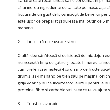
Zahărul este recomandat să fie consumat în prima pa
că ai mereu ingrediente de calitate pe masă, așa c
bucura de un gust delicios însoțit de beneficii pent
este ușor de preparat și durează mai puțin de 5 min
mănânci.
2. Iaurt cu fructe uscate și nuci
O altă idee sănătoasă și delicioasă de mic dejun es
nu necesită timp de gătire și poate fi mereu la în
cum preferi și amestecă-l cu un mix de fructe uscate
drum și să-l mănânci pe tren sau pe mașină, ori chia
grijă doar să nu se încălzească iaurtul pentru a nu
proteine, fibre și carbohidrați, ceea ce te va ajuta s
3. Toast cu avocado