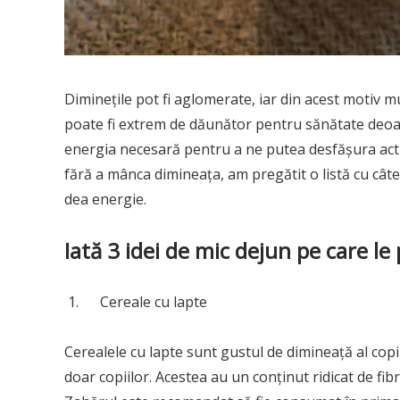
Diminețile pot fi aglomerate, iar din acest motiv m
poate fi extrem de dăunător pentru sănătate deoar
energia necesară pentru a ne putea desfășura activit
fără a mânca dimineața, am pregătit o listă cu câtev
dea energie.
Iată 3 idei de mic dejun pe care le
1. Cereale cu lapte
Cerealele cu lapte sunt gustul de dimineață al copi
doar copiilor. Acestea au un conținut ridicat de fib