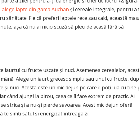
rte a zilei pentru a-ți da energie și chef de lucru. Asigură-
ă
alege lapte din gama Auchan
și cereale integrale, pentru a 
ru sănătate. Fie că preferi laptele rece sau cald, această mas
ute, așa că nu ai nicio scuză să pleci de acasă fără să
te iaurtul cu fructe uscate și nuci. Asemenea cerealelor, aces
demână. Alege un iaurt grecesc simplu sau unul cu fructe, du
 și nuci. Acesta este un mic dejun pe care îl poți lua cu tine 
r când ajungi la birou, ceea ce îl face extrem de practic. Ai
 se strica și a nu-și pierde savoarea. Acest mic dejun oferă
ă te simți sătul și energizat întreaga zi.