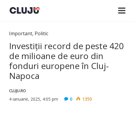
Important
,
Politic
Investiții record de peste 420
de milioane de euro din
fonduri europene în Cluj-
Napoca
CLUJU.RO
4 ianuarie, 2025, 4:05 pm
0
1350