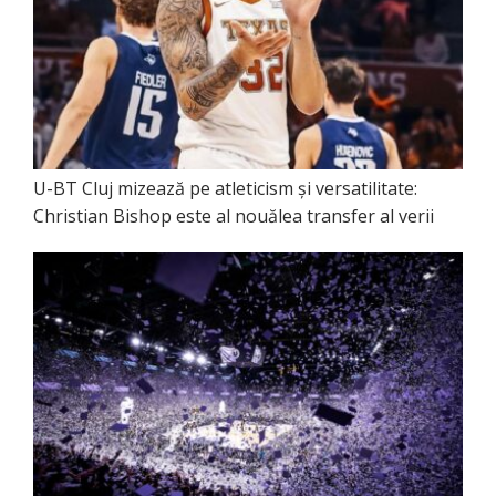
U-BT Cluj mizează pe atleticism și versatilitate:
Christian Bishop este al nouălea transfer al verii