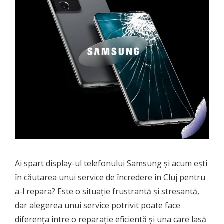
Ai spart display-ul telefonului Samsung și acum ești
în căutarea unui service de încredere în Cluj pentru
a-l repara? Este o situație frustrantă și stresantă,
dar alegerea unui service potrivit poate face
diferența între o reparație eficientă și una care lasă