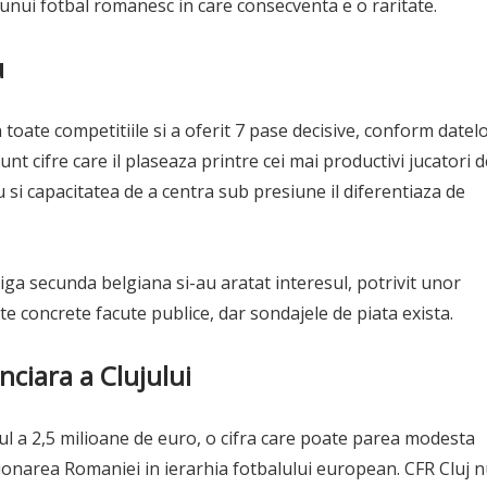
l unui fotbal romanesc in care consecventa e o raritate.
u
toate competitiile si a oferit 7 pase decisive, conform datel
Sunt cifre care il plaseaza printre cei mai productivi jucatori 
u si capacitatea de a centra sub presiune il diferentiaza de
liga secunda belgiana si-au aratat interesul, potrivit unor
te concrete facute publice, dar sondajele de piata exista.
nciara a Clujului
ul a 2,5 milioane de euro, o cifra care poate parea modesta
zitionarea Romaniei in ierarhia fotbalului european. CFR Cluj 