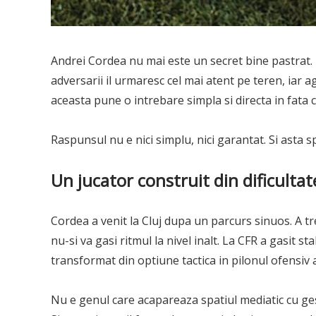
Andrei Cordea nu mai este un secret bine pastrat. L
adversarii il urmaresc cel mai atent pe teren, iar ag
aceasta pune o intrebare simpla si directa in fata c
Raspunsul nu e nici simplu, nici garantat. Si asta
Un jucator construit din dificultat
Cordea a venit la Cluj dupa un parcurs sinuos. A tre
nu-si va gasi ritmul la nivel inalt. La CFR a gasit st
transformat din optiune tactica in pilonul ofensiv a
Nu e genul care acapareaza spatiul mediatic cu ges