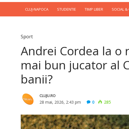
CLUJ-NAPOCA
STUDENTIE
TIMP LIBER
SOCIAL &
Sport
Andrei Cordea la o 
mai bun jucator al C
banii?
CLUJU.RO
28 mai, 2026, 2:43 pm
0
285