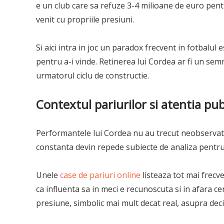
e un club care sa refuze 3-4 milioane de euro pentr
venit cu propriile presiuni.
Si aici intra in joc un paradox frecvent in fotbalul
pentru a-i vinde. Retinerea lui Cordea ar fi un sem
urmatorul ciclu de constructie.
Contextul pariurilor si atentia pub
Performantele lui Cordea nu au trecut neobservate n
constanta devin repede subiecte de analiza pentru 
Unele
case de pariuri online
listeaza tot mai frecv
ca influenta sa in meci e recunoscuta si in afara ce
presiune, simbolic mai mult decat real, asupra deciz