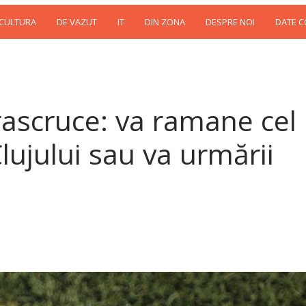
 CULTURA
DE VAZUT
IT
DIN ZONA
DESPRE NOI
DATE 
rascruce: va ramane cel
lujului sau va urmării