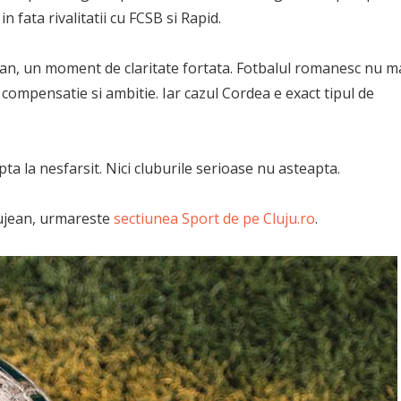
n fata rivalitatii cu FCSB si Rapid.
an, un moment de claritate fortata. Fotbalul romanesc nu m
compensatie si ambitie. Iar cazul Cordea e exact tipul de
pta la nesfarsit. Nici cluburile serioase nu asteapta.
clujean, urmareste
sectiunea Sport de pe Cluju.ro
.