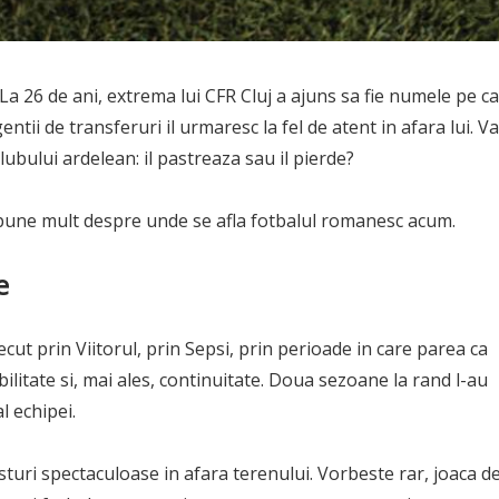
a 26 de ani, extrema lui CFR Cluj a ajuns sa fie numele pe c
entii de transferuri il urmaresc la fel de atent in afara lui. V
lubului ardelean: il pastreaza sau il pierde?
 spune mult despre unde se afla fotbalul romanesc acum.
e
cut prin Viitorul, prin Sepsi, prin perioade in care parea ca
abilitate si, mai ales, continuitate. Doua sezoane la rand l-au
l echipei.
turi spectaculoase in afara terenului. Vorbeste rar, joaca de