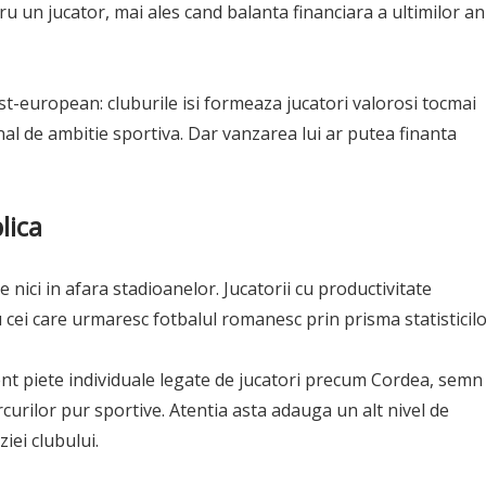
u un jucator, mai ales cand balanta financiara a ultimilor an
 est-european: cluburile isi formeaza jucatori valorosi tocmai
nal de ambitie sportiva. Dar vanzarea lui ar putea finanta
lica
ici in afara stadioanelor. Jucatorii cu productivitate
cei care urmaresc fotbalul romanesc prin prisma statisticil
ent piete individuale legate de jucatori precum Cordea, semn
rcurilor pur sportive. Atentia asta adauga un alt nivel de
iei clubului.