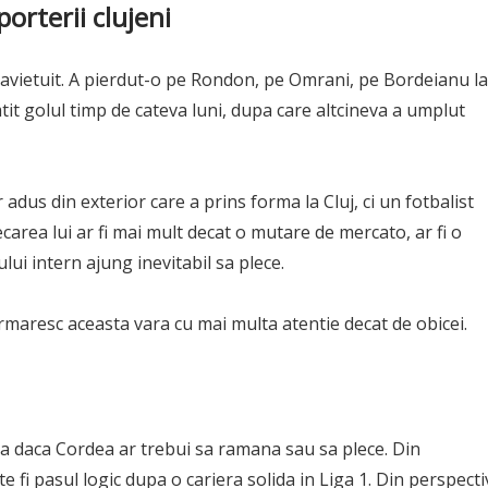
orterii clujeni
pravietuit. A pierdut-o pe Rondon, pe Omrani, pe Bordeianu la
mtit golul timp de cateva luni, dupa care altcineva a umplut
adus din exterior care a prins forma la Cluj, ci un fotbalist
ecarea lui ar fi mai mult decat o mutare de mercato, ar fi o
lui intern ajung inevitabil sa plece.
urmaresc aceasta vara cu mai multa atentie decat de obicei.
ea daca Cordea ar trebui sa ramana sau sa plece. Din
e fi pasul logic dupa o cariera solida in Liga 1. Din perspecti