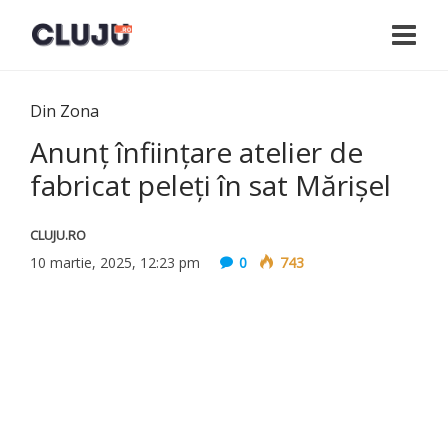
Din Zona
Anunţ înfiinţare atelier de
fabricat peleți în sat Mărişel
CLUJU.RO
10 martie, 2025, 12:23 pm
0
743