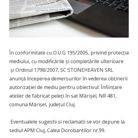
În conformitate cu O.U.G 195/2005, privind protecţia
mediului, cu modificările şi completările ulterioare
şi Ordinul 1798/2007, SC STONEHEAVEN SRL
anunţă începerea demersurilor în vederea obţinerii
autorizaţiei de mediu pentru obiectivul: Înfiinţare
atelier de fabricat peleţi în sat Mărişel, NR 481,
comuna Mărişel, județul Cluj.
Eventualele sugestii si reclamatii se vor depune la
sediul APM Cluj, Calea Dorobantilor nr.99.