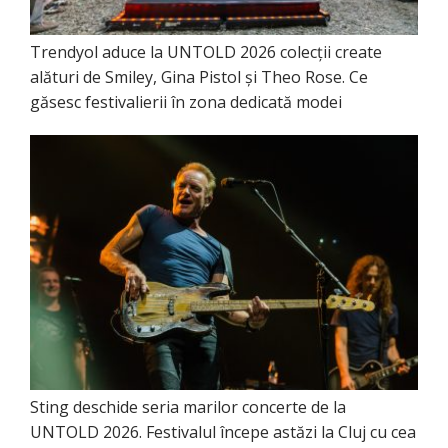
Trendyol aduce la UNTOLD 2026 colecții create
alături de Smiley, Gina Pistol și Theo Rose. Ce
găsesc festivalierii în zona dedicată modei
Sting deschide seria marilor concerte de la
UNTOLD 2026. Festivalul începe astăzi la Cluj cu cea