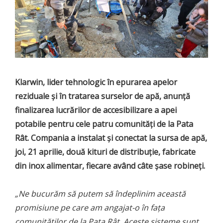
Klarwin, lider tehnologic în epurarea apelor
reziduale și în tratarea surselor de apă, anunță
finalizarea lucrărilor de accesibilizare a apei
potabile pentru cele patru comunități de la Pata
Rât. Compania a instalat și conectat la sursa de apă,
joi, 21 aprilie, două kituri de distribuție, fabricate
din inox alimentar, fiecare având câte șase robineți.
„Ne bucurăm să putem să îndeplinim această
promisiune pe care am angajat-o în fața
comunităților de la Pata Rât. Aceste sisteme sunt