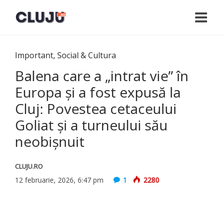
Important
,
Social & Cultura
Balena care a „intrat vie” în
Europa și a fost expusă la
Cluj: Povestea cetaceului
Goliat și a turneului său
neobișnuit
CLUJU.RO
12 februarie, 2026, 6:47 pm
1
2280