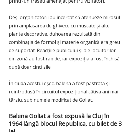
printr-un traseu amenajat pentru vizitatori.
Deși organizatorii au încercat să atenueze mirosul
prin amplasarea de ghivece cu mușcate și alte
plante decorative, duhoarea rezultată din
combinația de formol și materie organică era greu
de suportat. Reacțiile publicului și ale locuitorilor
din zonă au fost rapide, iar expoziția a fost închisă
după doar cinci zile.
În ciuda acestui eșec, balena a fost păstrată și
reintrodusă în circuitul expozițional câțiva ani mai
târziu, sub numele modificat de Goliat.
Balena Goliat a fost expusă la Cluj în
1964 lângă blocul Republica, cu bilet de 3
lei