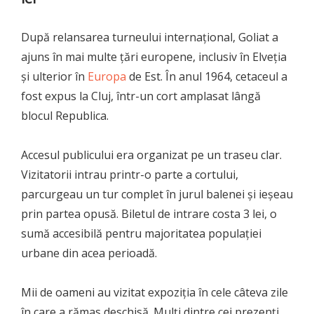
După relansarea turneului internațional, Goliat a
ajuns în mai multe țări europene, inclusiv în Elveția
și ulterior în
Europa
de Est. În anul 1964, cetaceul a
fost expus la Cluj, într-un cort amplasat lângă
blocul Republica.
Accesul publicului era organizat pe un traseu clar.
Vizitatorii intrau printr-o parte a cortului,
parcurgeau un tur complet în jurul balenei și ieșeau
prin partea opusă. Biletul de intrare costa 3 lei, o
sumă accesibilă pentru majoritatea populației
urbane din acea perioadă.
Mii de oameni au vizitat expoziția în cele câteva zile
în care a rămas deschisă. Mulți dintre cei prezenți