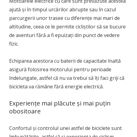
Motoarele electrice cu care sunt prevăzute acestea
ajută și în timpul urcărilor abrupte sau în cazul
parcurgerii unor trasee cu diferențe mai mari de
altitudine, ceea ce le permite cicliștilor să se bucure
de aventuri fără a fi epuizați din punct de vedere
fizic.
Echiparea acestora cu baterii de capacitate înaltă
asigură folosirea motorului pentru perioade
îndelungate, astfel că nu va trebui să îți faci griji că
bicicleta va rămâne fără energie electrică.
Experiențe mai plăcute și mai puțin
obositoare
Confortul și controlul unei astfel de biciclete sunt
îmbunătățite, astfel că și experiența de ciclism