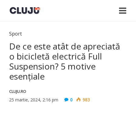
Sport
De ce este atât de apreciată
o bicicletă electrică Full
Suspension? 5 motive
esențiale
CLUJU.RO
25 martie, 2024, 2:16 pm
0
983