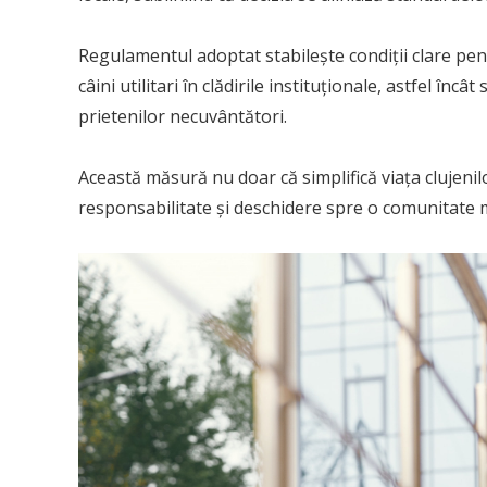
Regulamentul adoptat stabilește condiții clare pen
câini utilitari în clădirile instituționale, astfel încâ
prietenilor necuvântători.
Această măsură nu doar că simplifică viața clujenil
responsabilitate și deschidere spre o comunitate ma