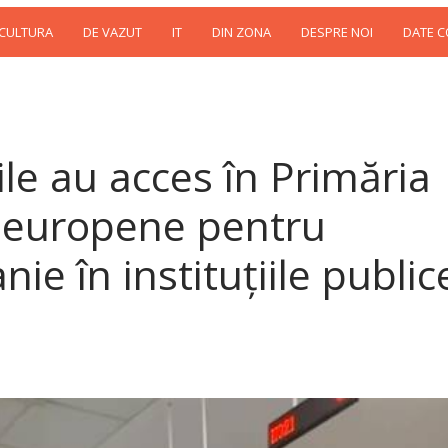
 CULTURA
DE VAZUT
IT
DIN ZONA
DESPRE NOI
DATE 
icile au acces în Primăria
i europene pentru
e în instituțiile public