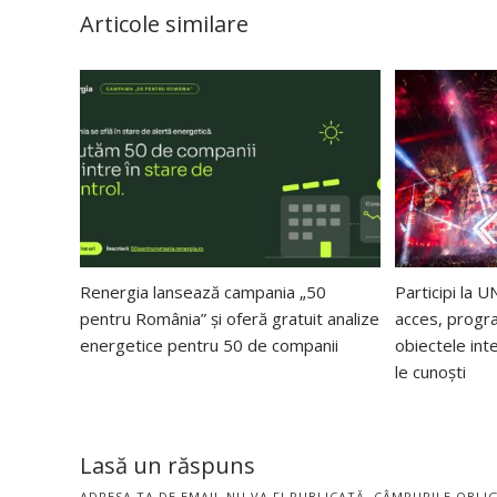
Articole similare
Renergia lansează campania „50
Participi la
pentru România” și oferă gratuit analize
acces, progra
energetice pentru 50 de companii
obiectele int
le cunoști
Lasă un răspuns
ADRESA TA DE EMAIL NU VA FI PUBLICATĂ.
CÂMPURILE OBLI