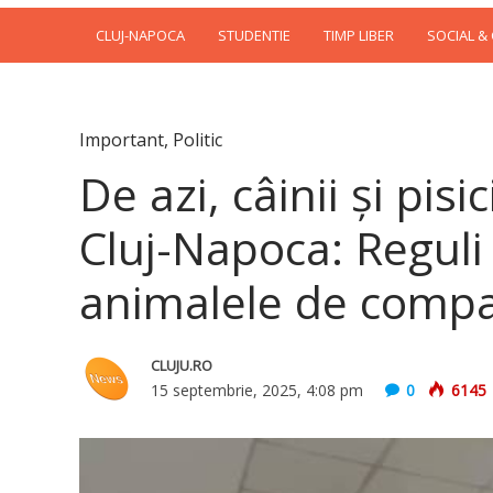
CLUJ-NAPOCA
STUDENTIE
TIMP LIBER
SOCIAL &
Important
,
Politic
De azi, câinii și pis
Cluj-Napoca: Regul
animalele de compani
CLUJU.RO
15 septembrie, 2025, 4:08 pm
0
6145