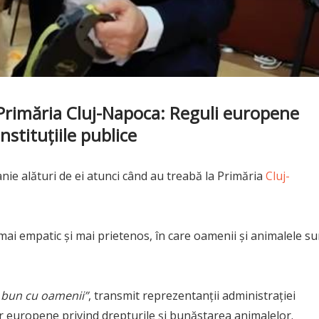
 în Primăria Cluj-Napoca: Reguli europene
stituțiile publice
anie alături de ei atunci când au treabă la Primăria
Cluj-
mai empatic și mai prietenos, în care oamenii și animalele su
 bun cu oamenii”
, transmit reprezentanții administrației
lor europene privind drepturile și bunăstarea animalelor.