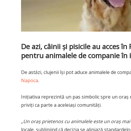
De azi, câinii și pisicile au acces
pentru
animalele de companie în in
De astăzi, clujenii își pot aduce animalele de comp
Napoca
.
Inițiativa reprezintă un pas simbolic spre un oraș 
priviți ca parte a aceleiași comunități.
„Un oraș prietenos cu animalele este un oraș mai
locale, subliniind că decizia se aliniază standarde