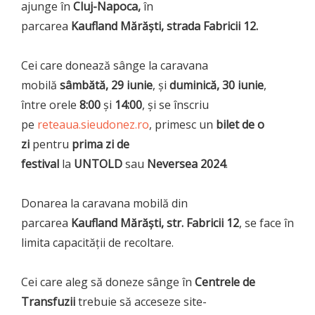
ajunge în
Cluj-Napoca,
în
parcarea
Kaufland Mărăști, strada Fabricii 12.
Cei care donează sânge la caravana
mobilă
sâmbătă, 29 iunie
, și
duminică, 30 iunie
,
între orele
8:00
și
14:00
, și se înscriu
pe
reteaua.sieudonez.ro
, primesc un
bilet de o
zi
pentru
prima zi de
festival
la
UNTOLD
sau
Neversea 2024
.
Donarea la caravana mobilă din
parcarea
Kaufland Mărăști, str. Fabricii 12
, se face în
limita capacității de recoltare.
Cei care aleg să doneze sânge în
Centrele de
Transfuzii
trebuie să acceseze site-