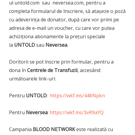
ul untold.com sau neversea.com, pentru a
completa formularul de înscriere, să atașeze o poză
cu adeverința de donator, după care vor primi pe
adresa de e-mail un voucher, cu care vor putea
achiziționa abonamente la prețuri speciale
la
UNTOLD
sau
Neversea
.
Doritorii se pot înscrie prin formular, pentru a
dona în
Centrele de Transfuzii
, accesând
următoarele link-uri:
Pentru
UNTOLD
:
https://wkf.ms/446Npkn
Pentru
Neversea
:
https://wkf.ms/3vR9aYQ
Campania
BLOOD NETWORK
este realizată cu