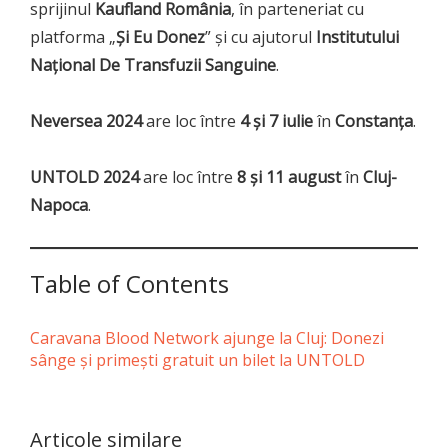
sprijinul
Kaufland România
, în parteneriat cu
platforma „
Și Eu Donez
” și cu ajutorul
Institutului
Național De Transfuzii Sanguine
.
Neversea 2024
are loc între
4 și 7 iulie
în
Constanța
.
UNTOLD 2024
are loc între
8 și 11 august
în
Cluj-
Napoca
.
Table of Contents
Caravana Blood Network ajunge la Cluj: Donezi
sânge şi primeşti gratuit un bilet la UNTOLD
Articole similare