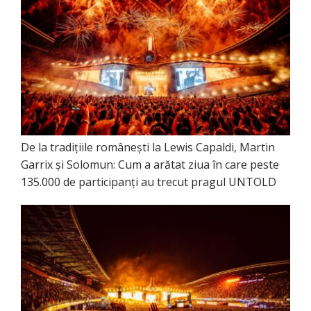
De la tradițiile românești la Lewis Capaldi, Martin
Garrix și Solomun: Cum a arătat ziua în care peste
135.000 de participanți au trecut pragul UNTOLD