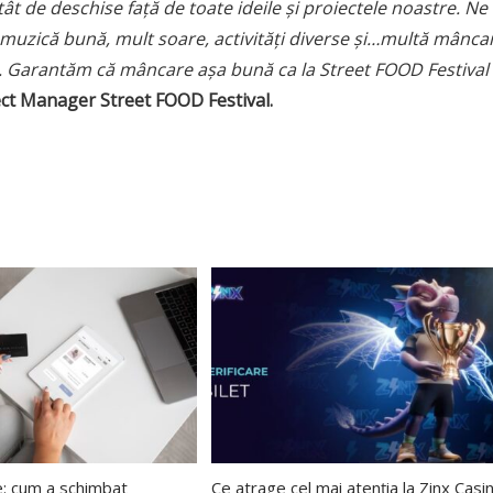
 atât de deschise față de toate ideile și proiectele noastre. Ne
 muzică bună, mult soare, activităț
i diverse
și…multă mânca
. Garantă
m c
ă mâncare așa bună ca la Street FOOD Festival
ect Manager Street FOOD Festival.
e: cum a schimbat
Ce atrage cel mai atenția la Zinx Casi