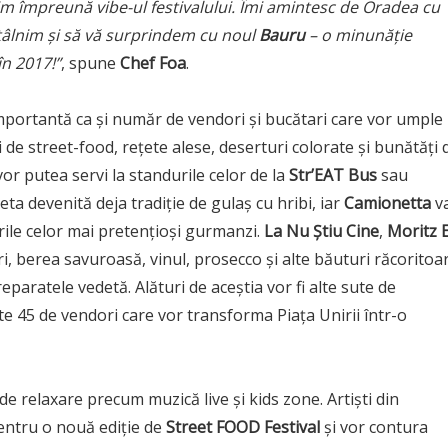
im
împreună vibe-ul festivalului. Îmi amintesc de Oradea cu
tâlnim și să vă surprindem cu noul
Bauru
–
o minun
ăț
ie
în 2017!”
, spune
Chef Foa
.
mportantă ca și număr de vendori și bucătari care vor umple
 de street-food, rețete alese, deserturi colorate și bunătăți 
vor putea servi la standurile celor de la
Str’EAT Bus
sau
ta devenită deja tradiție de gulaș cu hribi, iar
Camionetta
v
rile celor mai pretențioși gurmanzi.
La Nu Ș
tiu Cine
,
Moritz E
, berea savuroasă, vinul, prosecco și alte băuturi răcoritoa
eparatele vedetă. Alături de aceștia vor fi alte sute de
e 45 de vendori care vor transforma Piața Unirii într-o
 de relaxare precum muzică live și kids zone. Artiști din
entru o nouă ediție de
Street FOOD Festival
și vor contura