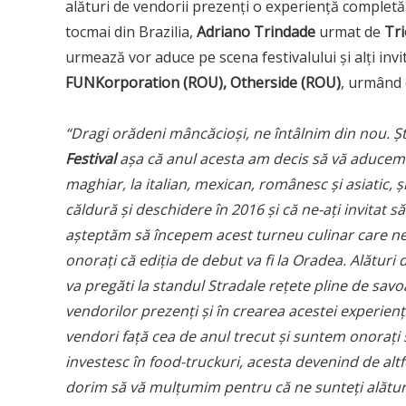
alături de vendorii prezenți o experiență completă. 
tocmai din Brazilia,
Adriano Trindade
urmat de
Tri
urmează vor aduce pe scena festivalului și alți inv
FUNKorporation (ROU), Otherside (ROU)
, urmând c
“
Dragi orădeni mâncă
cio
și, ne întâlnim din nou. 
Festival
aș
a c
ă anul acesta am decis să vă aducem r
maghiar, la italian, mexican, românesc ș
i asiatic,
ș
căldură și deschidere în 2016 ș
i c
ă ne-ați invitat 
a
șteptăm să începem acest turneu culinar care n
onoraț
i c
ă ediția de debut va fi la Oradea. Alătur
va pregăti la standul Stradale rețete pline de savoar
vendorilor prezenți și în crearea acestei experienț
vendori fa
ță cea de anul trecut și suntem onorați
investesc în food-truckuri, acesta devenind de alt
dorim să vă mulțumim pentru că ne sunteț
i al
ătur