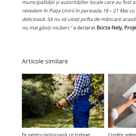
municipalit
ății și autorităților locale care au fost
revedem î
n Pia
ța Unirii în perioada 18 – 21 Mai cu
delicioasă. Să nu vă
uita
ț
i pofta de m
âncare acasă
nu mai găsiț
i nic
ă
ieri.
”
a declarat
Borza Nely, Proj
Articole similare
Fir pentru motocoasă: ce trebuie
Credite onlin