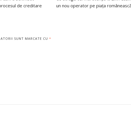
 procesul de creditare
un nou operator pe piața româneasc
GATORII SUNT MARCATE CU
*