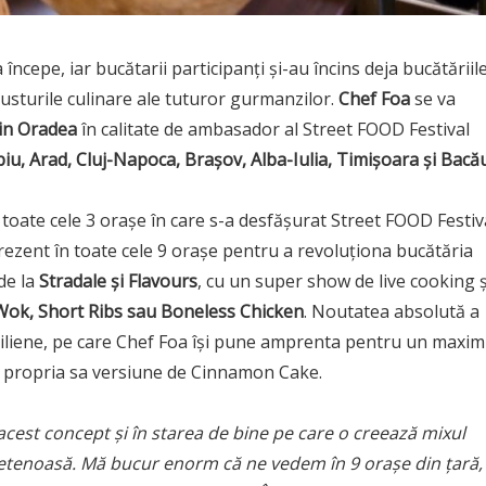
 începe, iar bucătarii participanți și-au încins deja bucătăriil
gusturile culinare ale tuturor gurmanzilor.
Chef Foa
se va
din Oradea
în calitate de ambasador al Street FOOD Festival
ibiu, Arad, Cluj-Napoca, Brașov, Alba-Iulia, Timișoara și Bacău
 toate cele 3 orașe în care s-a desfășurat Street FOOD Festiv
 prezent în toate cele 9 orașe pentru a revoluționa bucătăria
 de la
Stradale
ș
i Flavours
, cu un super show de live cooking ș
 Wok, Short Ribs sau Boneless Chicken
. Noutatea absolută a
ziliene, pe care Chef Foa își pune amprenta pentru un maxim
 cu propria sa versiune de Cinnamon Cake.
 acest concept și în starea de bine pe care o creează mixul
ietenoasă. Mă bucur enorm că ne vedem în 9 orașe din țară,