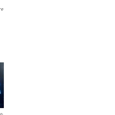
re
no,