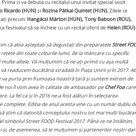
Prima zi va debuta cu recitalul unui invitat special sosit
o Ricardo (HUN)
și
Rozina
Pátkai Quintet (HUN).
Zilele ce
itați precum:
Hangácsi Márton (HUN), Tony Baboon (ROU),
a festivalul să se încheie cu un recital oferit de
Helen (ROU)
.
Știm că
abia a
șteptați să
degusta
ți din preparatele
Street FO
ețete din toate colțurile lumii, de la mâncare cu specific
i multe altele. Vă mulț
umim c
ă ne-ați primit cu așa multă
să vă readucem bucătă
ria stradal
ă î
n Pia
ța Unirii și î
n 2017. Ab
e va purta prin frumoasa noastră țară și suntem extrem de
i de noi îl vom avea în calitate de ambasador pe
Chef Foa
care
e. La fel ca și în 2016 ne-a fost alături în selectarea
e complete. Edi
ția de anul acesta vine cu un numă
r dublu d
 să știm că
datorit
ă conceptului nostru tot mai mulți bucătar
fel simbolul Street FOOD Festival 2017. Până
ce ne
întâlnim,
i și, de asemenea, să le mulț
umim
și partenerilor noș
tri da