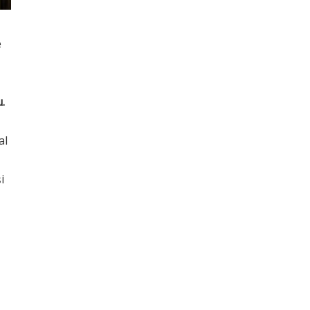
e
.
al
i