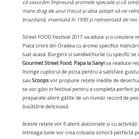
că savurăm împreună aromele speciale ș
i c
ă simț
mare drag de anul trecut și abia aștept să
ne re
în
brazilian
ă
, inventat
ă în 1930 ș
i reinventat
ă de noi 
Street FOOD Festival 2017 va aduce și o creștere i
Piața Unirii din Oradea cu arome specifice mâncării
luat acasă. Burgerii și sandwichurile cu specific se 
Gourmet Street Food
,
Papa la Sanyi
va readuce rețe
încinge cuptorul de pizza pentru a satisface gustu
sau
Scoops
vor propune rețete inedite de deserturi
se vor găsi in festival pentru a completa perfect pr
preparate atent gătite de un număr record de pest
bucătărie delicioasă.
Aceste rețete vor fi atent asezonate și cu activități
întreaga lume vor crea coloana sonoră perfectă p