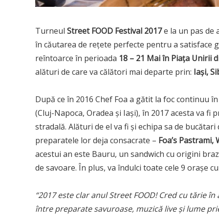
Turneul
Street FOOD Festival 2017
e la un pas de a
în căutarea de rețete perfecte pentru a satisface 
reîntoarce în perioada
18 – 21 Mai
î
n Pia
ța Unirii 
alături de care va călători mai departe prin:
Iași, S
După ce în 2016 Chef Foa a gătit la foc continuu în
(Cluj-Napoca, Oradea și Iași), în 2017 acesta va fi
stradală. Alături de el va fi și echipa sa de bucătari
preparatele lor deja consacrate –
Foa
’s Pastrami,
acestui an este Bauru, un sandwich cu origini bra
de savoare. În plus, va îndulci toate cele 9 orașe
“2017 este clar anul Street FOOD! Cred cu tă
rie
în
între preparate savuroase, muzică
live
și lume pr