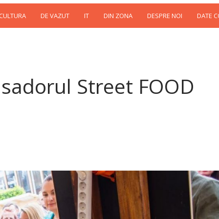
 CULTURA
DE VAZUT
IT
DIN ZONA
DESPRE NOI
DATE 
asadorul Street FOOD