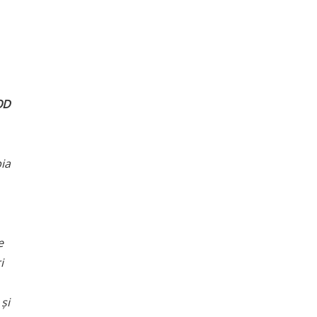
OD
ia
e
i
r
ș
i