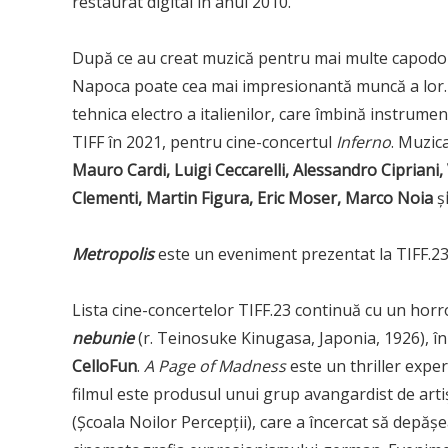
restaurat digital în anul 2010.
După ce au creat muzică pentru mai multe capodop
Napoca poate cea mai impresionantă muncă a lor. Ca
tehnica electro a italienilor, care îmbină instrumen
TIFF în 2021, pentru cine-concertul
Inferno
. Muzic
Mauro Cardi, Luigi Ceccarelli, Alessandro Cipriani
Clementi, Martin Figura, Eric Moser, Marco Noia
ș
Metropolis
este un eveniment prezentat la TIFF.23 c
Lista cine-concertelor TIFF.23 continuă cu un hor
nebunie
(r. Teinosuke Kinugasa, Japonia, 1926), în
CelloFun
.
A Page of Madness
este un thriller exper
filmul este produsul unui grup avangardist de art
(Școala Noilor Percepții), care a încercat să depășe