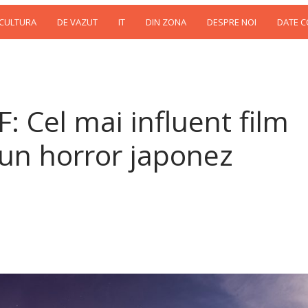
 CULTURA
DE VAZUT
IT
DIN ZONA
DESPRE NOI
DATE 
F: Cel mai influent film
i un horror japonez