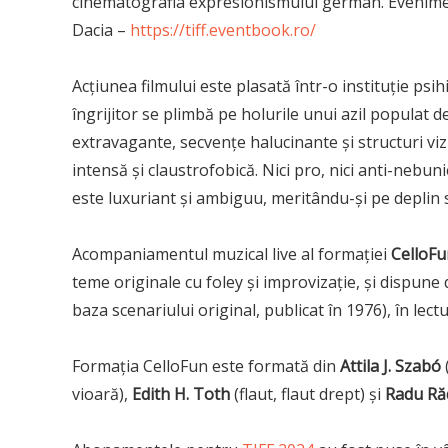
cinematografia expresionismului german. Evenimentu
Dacia –
https://tiff.eventbook.ro/
Acțiunea filmului este plasată într-o instituție psih
îngrijitor se plimbă pe holurile unui azil populat 
extravagante, secvențe halucinante și structuri vizu
intensă și claustrofobică. Nici pro, nici anti-nebun
este luxuriant și ambiguu, meritându-și pe deplin s
Acompaniamentul muzical live al formației
CelloFu
teme originale cu foley și improvizație, și dispune 
baza scenariului original, publicat în 1976), în lec
Formația CelloFun este formată din
Attila J. Szabó
vioară),
Edith H. Toth
(flaut, flaut drept) și
Radu Ră