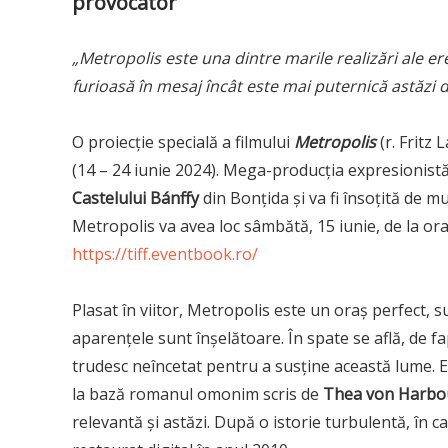
provocator
„Metropolis este una dintre marile realizări ale er
furioasă în mesaj încât este mai puternică astăzi d
O proiecție specială a
filmului
Metropolis
(r. Fritz
(14 – 24 iunie 2024). Mega-producția expresionistă 
Castelului Bánffy
din Bonțida și va fi însoțită de mu
Metropolis va avea loc sâmbătă, 15 iunie, de la ora
https://tiff.eventbook.ro/
Plasat în viitor, Metropolis este un oraș perfect, s
aparențele sunt înșelătoare. În spate se află, de f
trudesc neîncetat pentru a susține această lume. E 
la bază romanul omonim scris de
Thea von Harbo
relevantă și astăzi. După o istorie turbulentă, în 