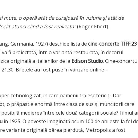
ei mute, o operă atât de curajoasă în viziune și atât de
ecât atunci când a fost realizată”
(Roger Ebert).
 Lang, Germania, 1927) deschide lista de
cine-concerte
TIFF.23
va fi proiectată, într-o variantă restaurată, în decorul
zica originală a italienilor de la
Edison Studio
. Cine-concertu
 21:30. Biletele au fost puse în vânzare online –
uper-tehnologizat, în care oamenii trăiesc fericiți. Dar
apt, o prăpastie enormă între clasa de sus și muncitorii care
posibilă medierea între cele două categorii sociale? Filmul a
u
în 1925. O poveste imaginată acum 100 de ani este la fel d
care varianta originală părea pierdută, Metropolis a fost