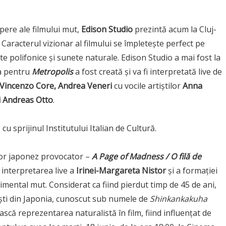
ere ale filmului mut,
Edison Studio
prezintă acum la Cluj-
racterul vizionar al filmului se împletește perfect pe
te polifonice și sunete naturale. Edison Studio a mai fost la
a pentru
Metropolis
a fost creată și va fi interpretată live de
, Vincenzo Core, Andrea Veneri
cu vocile artiștilor
Anna
i Andreas Otto
.
u sprijinul Institutului Italian de Cultură.
ror japonez provocator –
A Page of Madness / O filă de
 interpretarea live a
Irinei-Margareta Nistor
și a formației
imental mut. Considerat ca fiind pierdut timp de 45 de ani,
iști din Japonia, cunoscut sub numele de
Shinkankakuha
ască reprezentarea naturalistă în film, fiind influențat de