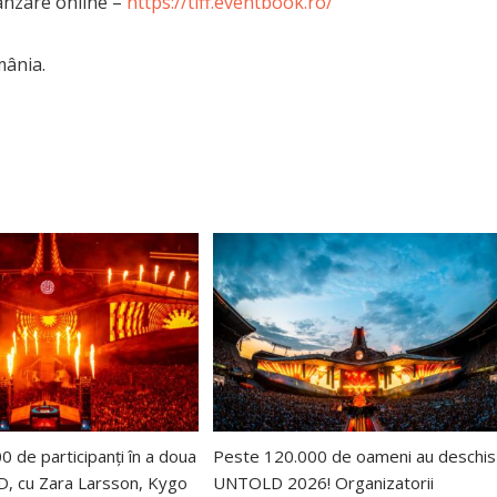
ânzare online –
https://tiff.eventbook.ro/
mânia.
 de participanți în a doua
Peste 120.000 de oameni au deschis
, cu Zara Larsson, Kygo
UNTOLD 2026! Organizatorii