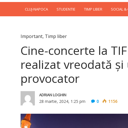
CLUJ-NAPOCA
STUDENTIE
TIMP LIBER
SOCIAL &
Important
,
Timp liber
Cine-concerte la TIF
realizat vreodată ș
provocator
ADRIAN LOGHIN
28 martie, 2024, 1:25 pm
0
1156