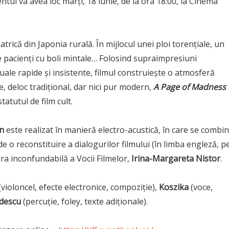
l va avea loc marți, 18 iunie, de la ora 18:00, la Cinema
iatrică din Japonia rurală. În mijlocul unei ploi torenţiale, un
de pacienți cu boli mintale… Folosind supraimpresiuni
ale rapide și insistente, filmul
construiește o atmosferă
ie, deloc tradițional, dar nici pur modern,
A Page of Madness
tatutul de film cult.
n
este realizat în manieră electro-acustică, în care se combi
de o reconstituire a dialogurilor filmului (în limba engleză, p
tura inconfundabilă a Vocii Filmelor,
Irina-Margareta Nistor
.
(violoncel, efecte electronice, compoziție),
Koszika
(voce,
descu
(percuție, foley, texte adiționale).