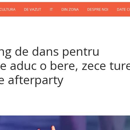
 CULTURA
DE VAZUT
IT
DIN ZONA
DESPRE NOI
DATE 
ing de dans pentru
re aduc o bere, zece tur
e afterparty