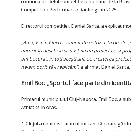
continuă modelul competiției omonime de la Brașov,
Competition Performance Rankings în 2025.
Directorul competiției, Daniel Santa, a explicat mot
„Am găsit în Cluj o comunitate entuziastă de alerg
autorități deschise să susțină un proiect ce-și pr
am bucurat, în toți acești ani, de creșterea proiect
ne-am dorit să-l replicăm”
, a afirmat Daniel Santa.
Emil Boc: „Sportul face parte din identi
Primarul municipiului Cluj-Napoca, Emil Boc, a subl
Athletics în oraș.
*„Clujul a demonstrat în ultimii ani că poate găz