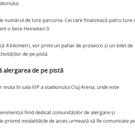
adionului.
e numărul de ture parcurse. Cei care finalizează patru ture 
tant o bere Heineken 0.
ică 4 kilometri, vor primi un pahar de prosecco și un bilet de
ivităților de pe pistă.
ă alergarea de pe pistă
or muta în sala VIP a stadionului Cluj Arena, unde este
venimentul fiind dedicat comunităților de alergare și
ile privind modalitățile de acces urmează să fie comunicate p