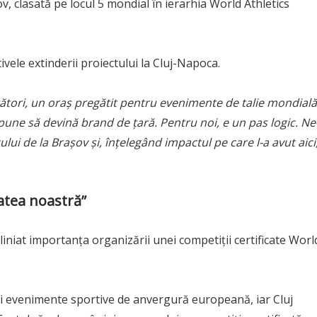
 clasată pe locul 5 mondial în ierarhia World Athletics
ivele extinderii proiectului la Cluj-Napoca.
ători, un oraș pregătit pentru evenimente de talie mondială
opune să devină brand de țară. Pentru noi, e un pas logic. Ne
ului de la Brașov și, înțelegând impactul pe care l-a avut aici
tatea noastră”
iniat importanța organizării unei competiții certificate Worl
dui evenimente sportive de anvergură europeană, iar Cluj