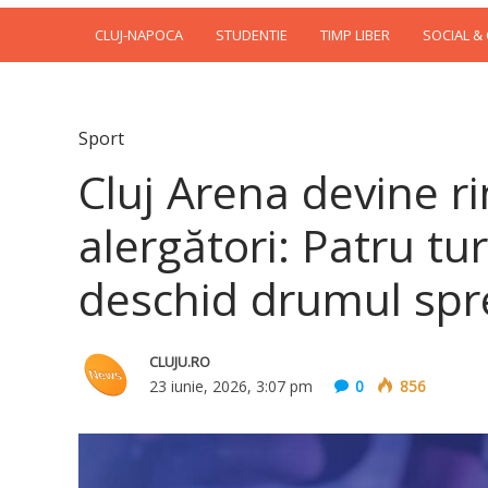
CLUJ-NAPOCA
STUDENTIE
TIMP LIBER
SOCIAL &
Sport
Cluj Arena devine r
alergători: Patru tu
deschid drumul spr
CLUJU.RO
23 iunie, 2026, 3:07 pm
0
856