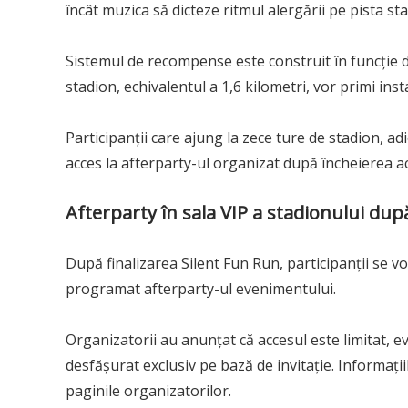
încât muzica să dicteze ritmul alergării pe pista st
Sistemul de recompense este construit în funcție d
stadion, echivalentul a 1,6 kilometri, vor primi ins
Participanții care ajung la zece ture de stadion, ad
acces la afterparty-ul organizat după încheierea act
Afterparty în sala VIP a stadionului dup
După finalizarea Silent Fun Run, participanții se v
programat afterparty-ul evenimentului.
Organizatorii au anunțat că accesul este limitat, e
desfășurat exclusiv pe bază de invitație. Informați
paginile organizatorilor.