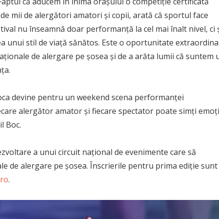
Faptul că aducem în inima orașului o competiție certificată
i de mii de alergători amatori și copii, arată că sportul face
tival nu înseamnă doar performanță la cel mai înalt nivel, ci 
 unui stil de viață sănătos. Este o oportunitate extraordin
naționale de alergare pe șosea și de a arăta lumii că suntem 
ța.
poca devine pentru un weekend scena performanței
 fiecare alergător amator și fiecare spectator poate simți emoț
l Boc.
ezvoltare a unui circuit național de evenimente care să
e de alergare pe șosea. Înscrierile pentru prima ediție sunt
.ro
.