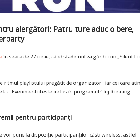
tru alergători: Patru ture aduc o bere,
erparty
a
în seara de 27 iunie, când stadionul va găzdui un „Silent F
e ritmul playlistului pregătit de organizatori, iar cei care ati
e loc. Evenimentul este inclus în programul Cluj Running
remii pentru participanți
 vor pune la dispoziție participanților căști wireless, astfel