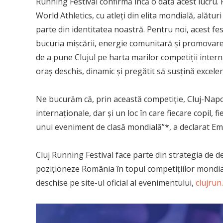
Running Festival confirmă încă o dată acest lucru. 
World Athletics, cu atleți din elita mondială, alătur
parte din identitatea noastră. Pentru noi, acest fes
bucuria mișcării, energie comunitară și promovarea
de a pune Clujul pe harta marilor competiții inter
oraș deschis, dinamic și pregătit să susțină excelen
Ne bucurăm că, prin această competiție, Cluj-Na
internaționale, dar și un loc în care fiecare copil,
unui eveniment de clasă mondială”*, a declarat Emi
Cluj Running Festival face parte din strategia de d
poziționeze România în topul competițiilor mondial
deschise pe site-ul oficial al evenimentului,
clujrun