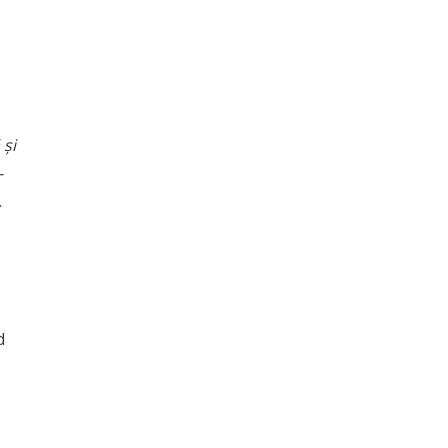
 și
-
,
d