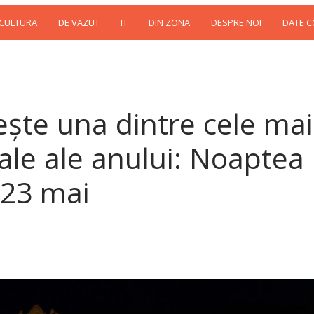
 CULTURA
DE VAZUT
IT
DIN ZONA
DESPRE NOI
DATE 
ște una dintre cele mai
rale ale anului: Noaptea
 23 mai