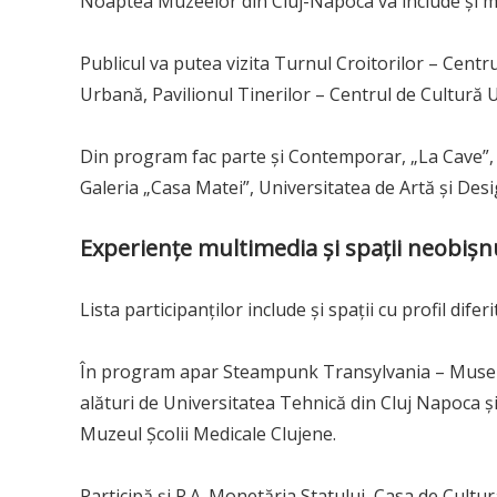
Noaptea Muzeelor din Cluj-Napoca va include și ma
Publicul va putea vizita Turnul Croitorilor – Cent
Urbană, Pavilionul Tinerilor – Centrul de Cultură 
Din program fac parte și Contemporar, „La Cave”, I
Galeria „Casa Matei”, Universitatea de Artă și Des
Experiențe multimedia și spații neobișn
Lista participanților include și spații cu profil dife
În program apar Steampunk Transylvania – Museu
alături de Universitatea Tehnică din Cluj Napoca ș
Muzeul Școlii Medicale Clujene.
Participă și R.A. Monetăria Statului, Casa de Cultur