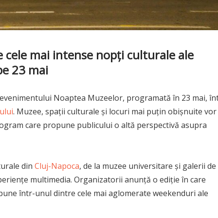
cele mai intense nopți culturale ale
pe 23 mai
 evenimentului Noaptea Muzeelor, programată în 23 mai, înt
jului
. Muzee, spații culturale și locuri mai puțin obișnuite vor
rogram care propune publicului o altă perspectivă asupra
lturale din
Cluj-Napoca
, de la muzee universitare și galerii de
xperiențe multimedia. Organizatorii anunță o ediție în care
pune într-unul dintre cele mai aglomerate weekenduri ale