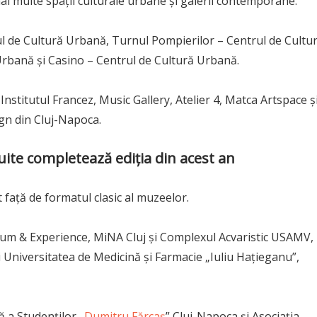
i multe spații culturale urbane și galerii contemporane.
rul de Cultură Urbană, Turnul Pompierilor – Centrul de Cultu
Urbană și Casino – Centrul de Cultură Urbană.
nstitutul Francez, Music Gallery, Atelier 4, Matca Artspace ș
ign din Cluj-Napoca.
uite completează ediția din acest an
rit față de formatul clasic al muzeelor.
m & Experience, MiNA Cluj și Complexul Acvaristic USAMV,
i Universitatea de Medicină și Farmacie „Iuliu Hațieganu”,
ă a Studenților „
Dumitru Fărcaș
” Cluj-Napoca și Asociația