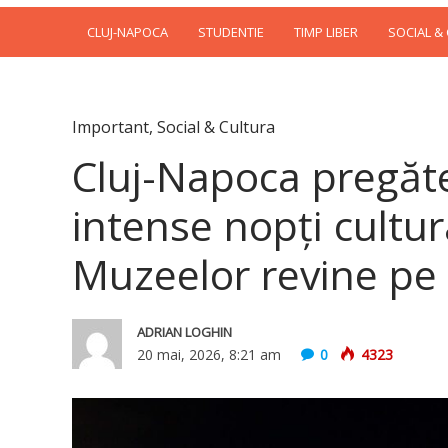
CLUJ-NAPOCA
STUDENTIE
TIMP LIBER
SOCIAL &
Important
,
Social & Cultura
Cluj-Napoca pregăte
intense nopți cultu
Muzeelor revine pe
ADRIAN LOGHIN
20 mai, 2026, 8:21 am
0
4323