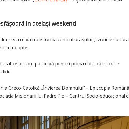
desfășoară în același weekend
jului, ceea ce va transforma centrul orașului și zonele cultura
ziu în noapte.
atât celor care participă pentru prima dată, cât și celor
diție.
rohia Greco-Catolică ,,Învierea Domnului” – Episcopia Român
ciația Misionarii lui Padre Pio – Centrul Socio-educațional 