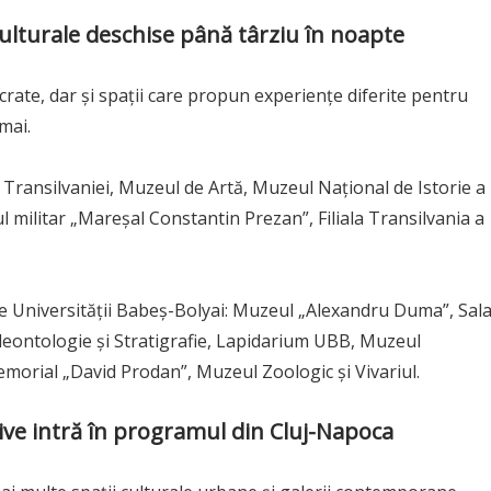
ulturale deschise până târziu în noapte
sacrate, dar și spații care propun experiențe diferite pentru
mai.
al Transilvaniei, Muzeul de Artă, Muzeul Național de Istorie a
l militar „Mareșal Constantin Prezan”, Filiala Transilvania a
le Universității Babeș-Bolyai: Muzeul „Alexandru Duma”, Sal
leontologie și Stratigrafie, Lapidarium UBB, Muzeul
morial „David Prodan”, Muzeul Zoologic și Vivariul.
native intră în programul din Cluj-Napoca