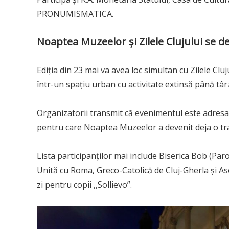
PRONUMISMATICA.
Noaptea Muzeelor și Zilele Clujului se 
Ediția din 23 mai va avea loc simultan cu Zilele Clu
într-un spațiu urban cu activitate extinsă până târ
Organizatorii transmit că evenimentul este adresat 
pentru care Noaptea Muzeelor a devenit deja o tra
Lista participanților mai include Biserica Bob (Pa
Unită cu Roma, Greco-Catolică de Cluj-Gherla și Aso
zi pentru copii ,,Sollievo”.