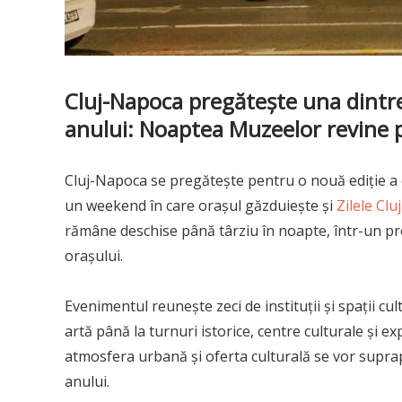
Cluj-Napoca pregătește una dintre 
anului: Noaptea Muzeelor revine 
Cluj-Napoca se pregătește pentru o nouă ediție a
un weekend în care orașul găzduiește și
Zilele Clu
rămâne deschise până târziu în noapte, într-un p
orașului.
Evenimentul reunește zeci de instituții și spații cu
artă până la turnuri istorice, centre culturale și e
atmosfera urbană și oferta culturală se vor supra
anului.