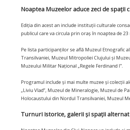
Noaptea Muzeelor aduce zeci de spații c
Ediția din acest an include instituții culturale con
publicul care va circula prin oraș în noaptea de 23 
Pe lista participanților se află Muzeul Etnografic 
Transilvaniei, Muzeul Mitropoliei Clujului și Muzeu
Muzeului Militar Național „Regele Ferdinand I”.
Programul include și mai multe muzee și colecții a
„Liviu Vlad”, Muzeul de Mineralogie, Muzeul de Pa
Holocaustului din Nordul Transilvaniei, Muzeul Me
Turnuri istorice, galerii și spații alter