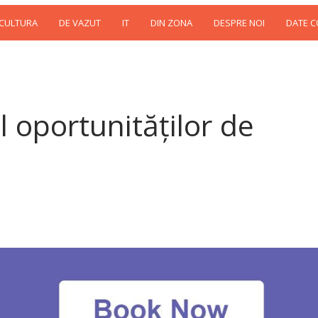
 CULTURA
DE VAZUT
IT
DIN ZONA
DESPRE NOI
DATE 
l oportunităților de