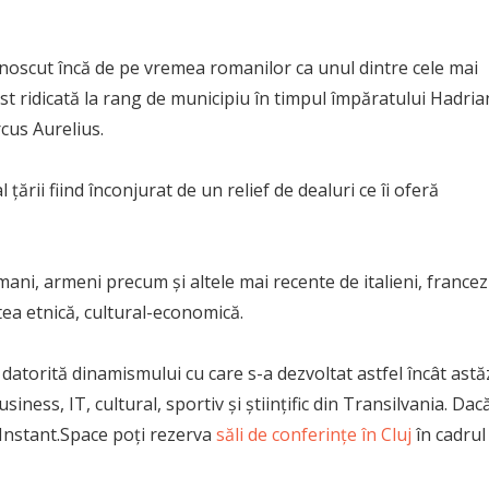
 cunoscut încă de pe vremea romanilor ca unul dintre cele mai
t ridicată la rang de municipiu în timpul împăratului Hadria
cus Aurelius.
țării fiind înconjurat de un relief de dealuri ce îi oferă
ani, armeni precum și altele mai recente de italieni, francezi
atea etnică, cultural-economică.
, datorită dinamismului cu care s-a dezvoltat astfel încât astă
ness, IT, cultural, sportiv și științific din Transilvania. Dac
 Instant.Space poți rezerva
săli de conferințe în Cluj
în cadrul