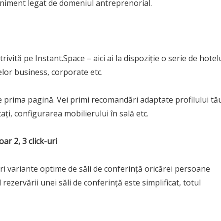
eniment legat de domeniul antreprenorial.
ivită pe Instant.Space – aici ai la dispoziție o serie de hotel
elor business, corporate etc.
 prima pagină. Vei primi recomandări adaptate profilului tă
tați, configurarea mobilierului în sală etc.
ar 2, 3 click-uri
ri variante optime de săli de conferință oricărei persoane
ezervării unei săli de conferință este simplificat, totul