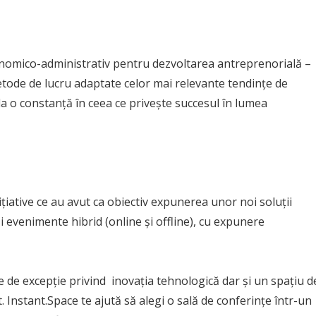
conomico-administrativ pentru dezvoltarea antreprenorială –
metode de lucru adaptate celor mai relevante tendințe de
a o constanță în ceea ce privește succesul în lumea
ițiative ce au avut ca obiectiv expunerea unor noi soluții
 evenimente hibrid (online și offline), cu expunere
e de excepție privind inovația tehnologică dar și un spațiu d
Instant.Space te ajută să alegi o sală de conferințe într-un