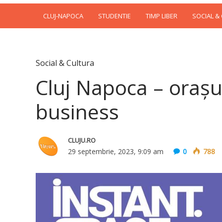
CLUJ-NAPOCA
STUDENTIE
TIMP LIBER
SOCIAL &
Social & Cultura
Cluj Napoca – orașu
business
CLUJU.RO
29 septembrie, 2023, 9:09 am
0
788