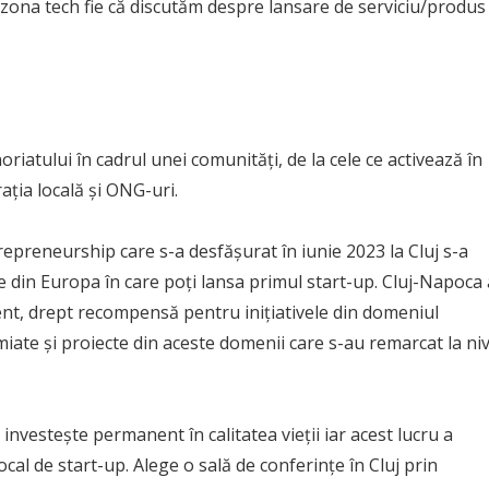
 zona tech fie că discutăm despre lansare de serviciu/produs
oriatului în cadrul unei comunități, de la cele ce activează în
rația locală și ONG-uri.
preneurship care s-a desfășurat în iunie 2023 la Cluj s-a
e din Europa în care poți lansa primul start-up. Cluj-Napoca 
ent, drept recompensă pentru inițiativele din domeniul
iate și proiecte din aceste domenii care s-au remarcat la niv
 investește permanent în calitatea vieții iar acest lucru a
ocal de start-up. Alege o sală de conferințe în Cluj prin