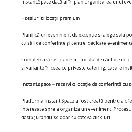
Instant.Space dacă ai în plan organizarea unui ev
Hoteluri și locații premium
Planifică un eveniment de excepție și alege sala potr
cu săli de conferințe și centre, dedicate eveniment
Completează secțiunile motorului de căutare de pe
și variante în ceea ce privește catering, cazare invi
Instant.space – rezervi o locație de conferință cu do
Platforma Instant.Space a fost creată pentru a ofe
interesate spre a organiza un eveniment. Procesul r
desfășurându-se doar cu câteva click-uri.