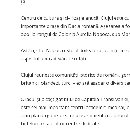
țări.
Centru de cultură și civilizație antică, Clujul este
importante orașe din Dacia romană. Așezarea a fos
apoi la rangul de Colonia Aurelia Napoca, sub Mar
Astăzi, Cluj-Napoca este al doilea oraș ca mărime al 
aspectul unei adevărate cetăți.
Clujul reunește comunități istorice de români, germ
britanici, olandezi, turci – există așadar o diversit
Orașul și-a câștigat titlul de Capitala Transilvaniei
este cel mai important centru academic, medical, busi
ai în plan organizarea unui eveniment cu ajutorul
hotelurilor sau altor centre dedicate.