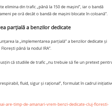
te elimina din trafic „până la 150 de mașini”, iar o bandă
oameni pe oră decât o bandă de mașini blocate în coloană”.
ea parțială a benzilor dedicate
enunțarea la „implementarea parțială” a benzilor dedicate și
 Florești până la nodul IRA”.
usțin că studiile de trafic „nu trebuie să fie un pretext pentr
spirabil, fluid, sigur și rațional”, formulat în cadrul inițiativ
-mai-are-timp-de-amanari-vrem-benzi-dedicate-cluj-floresti-