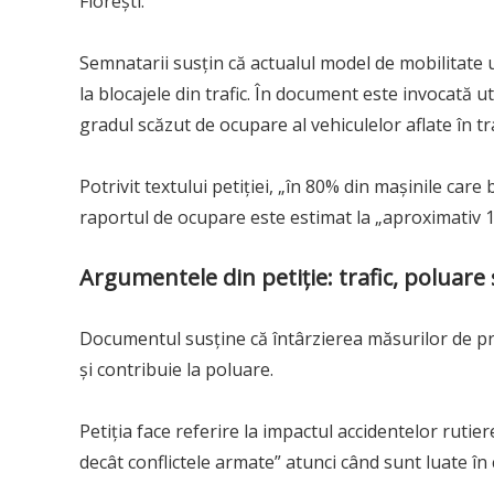
Florești.
Semnatarii susțin că actualul model de mobilitate 
la blocajele din trafic. În document este invocată u
gradul scăzut de ocupare al vehiculelor aflate în tra
Potrivit textului petiției, „în 80% din mașinile care
raportul de ocupare este estimat la „aproximativ 1
Argumentele din petiție: trafic, poluare 
Documentul susține că întârzierea măsurilor de pr
și contribuie la poluare.
Petiția face referire la impactul accidentelor rutier
decât conflictele armate” atunci când sunt luate în ca