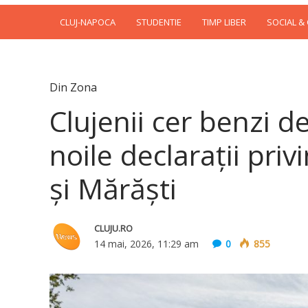
CLUJ-NAPOCA
STUDENTIE
TIMP LIBER
SOCIAL &
Din Zona
Clujenii cer benzi 
noile declarații privi
și Mărăști
CLUJU.RO
14 mai, 2026, 11:29 am
0
855