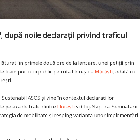
 după noile declarații privind traficul
ăturat, în primele două ore de la lansare, unei petiții prin
te transportului public pe ruta Florești –
Mărăști
, odată cu
rești.
 Sustenabil ASOS și vine în contextul declarațiilor
te pe axa de trafic dintre
Florești
și Cluj-Napoca. Semnatarii
trategia de mobilitate și resping varianta unor implementări