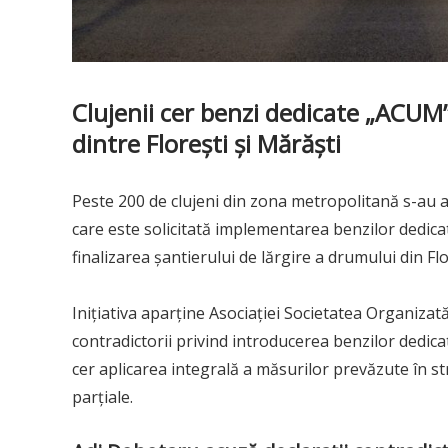
Clujenii cer benzi dedicate „ACUM”,
dintre Florești și Mărăști
Peste 200 de clujeni din zona metropolitană s-au al
care este solicitată implementarea benzilor dedica
finalizarea șantierului de lărgire a drumului din Flo
Inițiativa aparține Asociației Societatea Organizată
contradictorii privind introducerea benzilor dedica
cer aplicarea integrală a măsurilor prevăzute în s
parțiale.