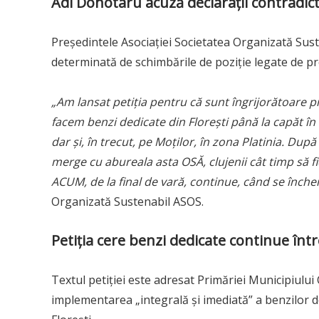
Adi Dohotaru acuză declarații contradict
Președintele Asociației Societatea Organizată Sust
determinată de schimbările de poziție legate de pr
„Am lansat petiția pentru că sunt îngrijorătoare p
facem benzi dedicate din Florești până la capăt în M
dar și, în trecut, pe Moților, în zona Platinia. După
merge cu abureala asta OSĂ, clujenii cât timp să fi
ACUM, de la final de vară, continue, când se închei
Organizată Sustenabil ASOS.
Petiția cere benzi dedicate continue într
Textul petiției este adresat Primăriei Municipiului
implementarea „integrală și imediată” a benzilor 