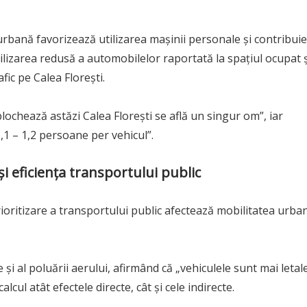
urbană favorizează utilizarea mașinii personale și contribuie
tilizarea redusă a automobilelor raportată la spațiul ocupat ș
fic pe Calea Florești.
 blochează astăzi Calea Florești se află un singur om”, iar
,1 – 1,2 persoane per vehicul”.
și eficiența transportului public
ioritizare a transportului public afectează mobilitatea urba
e și al poluării aerului, afirmând că „vehiculele sunt mai letal
lcul atât efectele directe, cât și cele indirecte.