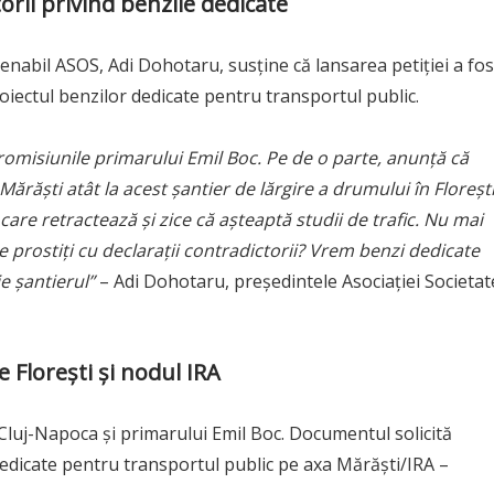
orii privind benzile dedicate
enabil ASOS, Adi Dohotaru, susține că lansarea petiției a fos
oiectul benzilor dedicate pentru transportul public.
romisiunile primarului Emil Boc. Pe de o parte, anunță că
ărăști atât la acest șantier de lărgire a drumului în Florești
 care retractează și zice că așteaptă studii de trafic. Nu mai
e prostiți cu declarații contradictorii? Vrem benzi dedicate
e șantierul”
– Adi Dohotaru, președintele Asociației Societat
e Florești și nodul IRA
 Cluj-Napoca și primarului Emil Boc. Documentul solicită
dedicate pentru transportul public pe axa Mărăști/IRA –