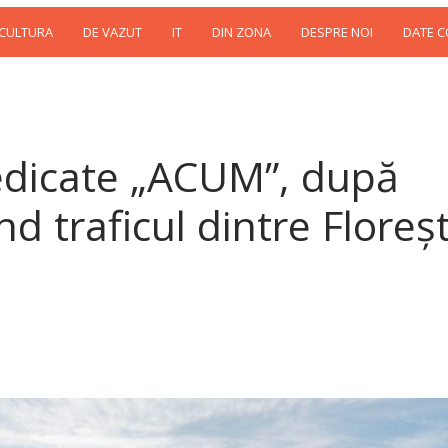
 CULTURA
DE VAZUT
IT
DIN ZONA
DESPRE NOI
DATE 
dedicate „ACUM”, după
nd traficul dintre Floreșt