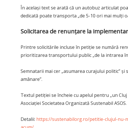
În același text se arată că un autobuz articulat poa
dedicată poate transporta „de 5-10 ori mai mulți 
Solicitarea de renunțare la implementar
Printre solicitările incluse în petiție se numără r
prioritizarea transportului public „de la intrarea în
Semnatarii mai cer „asumarea curajului politic” și s
amânare”.
Textul petiției se încheie cu apelul pentru „un Cluj re
Asociației Societatea Organizată Sustenabil ASOS.
Detalii:
https://sustenabilorg.ro/petitie-clujul-nu
acum/