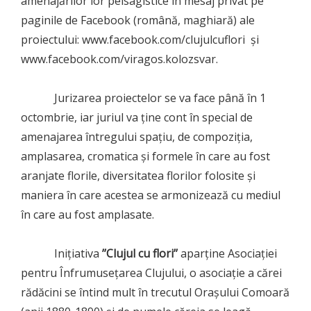
amenajărilor lor peisagistice în mesaj privat pe
paginile de Facebook (română, maghiară) ale
proiectului: www.facebook.com/clujulcuflori și
www.facebook.com/viragos.kolozsvar.
Jurizarea proiectelor se va face până în 1
octombrie, iar juriul va ține cont în special de
amenajarea întregului spațiu, de compoziția,
amplasarea, cromatica şi formele în care au fost
aranjate florile, diversitatea florilor folosite și
maniera în care acestea se armonizează cu mediul
în care au fost amplasate.
Inițiativa
’’Clujul cu flori’’
aparține Asociației
pentru Înfrumusețarea Clujului, o asociație a cărei
rădăcini se întind mult în trecutul Orașului Comoară