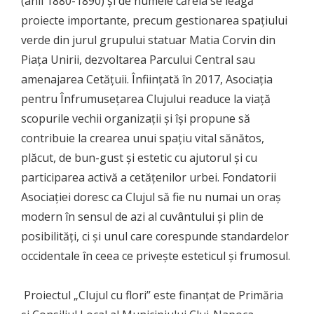
(anii 1880-1890) și de numele căreia se leagă
proiecte importante, precum gestionarea spațiului
verde din jurul grupului statuar Matia Corvin din
Piața Unirii, dezvoltarea Parcului Central sau
amenajarea Cetățuii. Înființată în 2017, Asociația
pentru Înfrumusețarea Clujului readuce la viață
scopurile vechii organizații și își propune să
contribuie la crearea unui spațiu vital sănătos,
plăcut, de bun-gust și estetic cu ajutorul și cu
participarea activă a cetățenilor urbei. Fondatorii
Asociației doresc ca Clujul să fie nu numai un oraș
modern în sensul de azi al cuvântului și plin de
posibilități, ci și unul care corespunde standardelor
occidentale în ceea ce privește esteticul și frumosul.
Proiectul „Clujul cu flori’’ este finanțat de Primăria