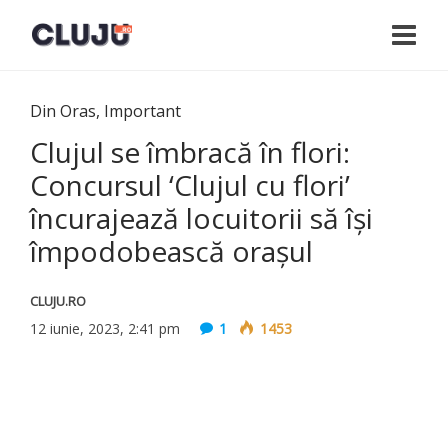
Din Oras
,
Important
Clujul se îmbracă în flori:
Concursul ‘Clujul cu flori’
încurajează locuitorii să își
împodobească orașul
CLUJU.RO
12 iunie, 2023, 2:41 pm
1
1453