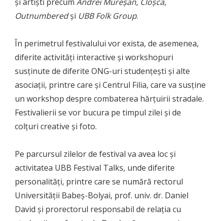
și artiști precum
Andrei Mureșan
,
Cloșca
,
Outnumbered
și
UBB Folk Group
.
În perimetrul festivalului vor exista, de asemenea,
diferite activități interactive și workshopuri
susținute de diferite ONG-uri studențești și alte
asociații, printre care și Centrul Filia, care va susține
un workshop despre combaterea hărțuirii stradale.
Festivalierii se vor bucura pe timpul zilei și de
colțuri creative și foto.
Pe parcursul zilelor de festival va avea loc și
activitatea UBB Festival Talks, unde diferite
personalități, printre care se numără rectorul
Universității Babeș-Bolyai, prof. univ. dr. Daniel
David și prorectorul responsabil de relația cu