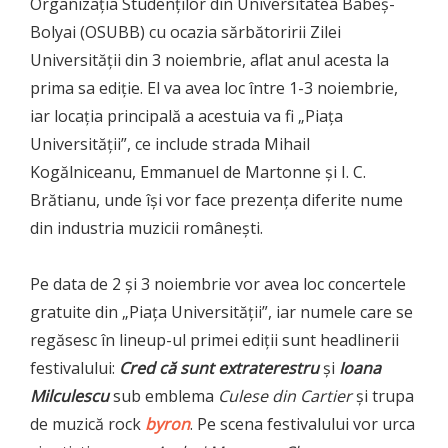
Organizația Studenților din Universitatea Babeș-
Bolyai (OSUBB) cu ocazia sărbătoririi Zilei
Universității din 3 noiembrie, aflat anul acesta la
prima sa ediție. El va avea loc între 1-3 noiembrie,
iar locația principală a acestuia va fi „Piața
Universității”, ce include strada Mihail
Kogălniceanu, Emmanuel de Martonne și I. C.
Brătianu, unde își vor face prezența diferite nume
din industria muzicii românești.
Pe data de 2 și 3 noiembrie vor avea loc concertele
gratuite din „Piața Universității”, iar numele care se
regăsesc în lineup-ul primei ediții sunt headlinerii
festivalului:
Cred că sunt extraterestru
și
Ioana
Milculescu
sub emblema
Culese din Cartier
și trupa
de muzică rock
byron
. Pe scena festivalului vor urca