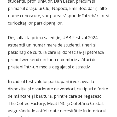
studenții, prof. univ. dr. Dan Lazăr, precum și
primarul orașului Cluj-Napoca, Emil Boc, dar și alte
nume cunoscute, vor putea răspunde întrebărilor și
curiozităților participanților.
Deși aflat la prima sa ediție, UBB Festival 2024
așteaptă un număr mare de studenți, tineri și
pasionați de cultură care își doresc să-și petreacă
primul weekend din luna noiembrie alături de
prieteni într-un mediu degajat și distractiv.
În cadrul festivalului participanții vor avea la
dispoziție și o varietate de vendori, cu tipuri diferite
de mâncare și băutură, printre care se regăsesc
The Coffee Factory, Meat INC și Cofetăria Cristal,
asigurându-le astfel toate necesitățile în interiorul