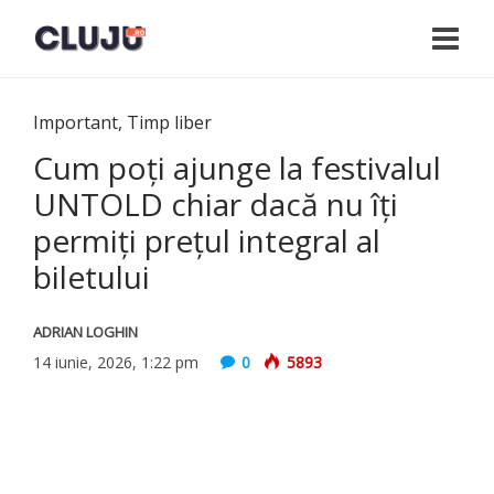
Important
,
Timp liber
Cum poți ajunge la festivalul
UNTOLD chiar dacă nu îți
permiți prețul integral al
biletului
ADRIAN LOGHIN
14 iunie, 2026, 1:22 pm
0
5893