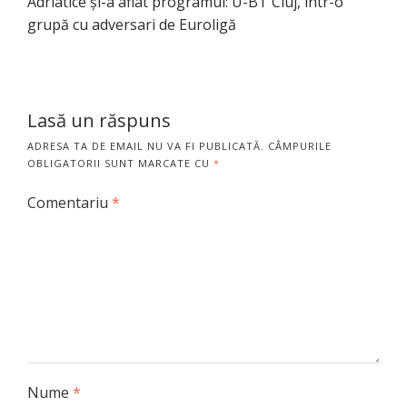
Adriatice și-a aflat programul: U-BT Cluj, într-o
grupă cu adversari de Euroligă
Lasă un răspuns
ADRESA TA DE EMAIL NU VA FI PUBLICATĂ.
CÂMPURILE
OBLIGATORII SUNT MARCATE CU
*
Comentariu
*
Nume
*