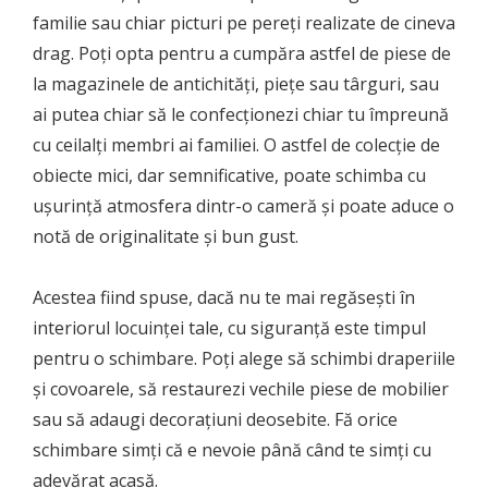
familie sau chiar picturi pe pereți realizate de cineva
drag. Poți opta pentru a cumpăra astfel de piese de
la magazinele de antichități, piețe sau târguri, sau
ai putea chiar să le confecționezi chiar tu împreună
cu ceilalți membri ai familiei. O astfel de colecție de
obiecte mici, dar semnificative, poate schimba cu
ușurință atmosfera dintr-o cameră și poate aduce o
notă de originalitate și bun gust.
Acestea fiind spuse, dacă nu te mai regăsești în
interiorul locuinței tale, cu siguranță este timpul
pentru o schimbare. Poți alege să schimbi draperiile
și covoarele, să restaurezi vechile piese de mobilier
sau să adaugi decorațiuni deosebite. Fă orice
schimbare simți că e nevoie până când te simți cu
adevărat acasă.