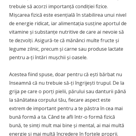
trebuie să acorzi importanță condiției fizice.
Mișcarea fizică este esențială în stabilirea unui nivel
de energie ridicat, iar alimentația susține aportul de
vitamine și substanțe nutritive de care ai nevoie să
te dezvolți. Asigură-te că mănânci multe fructe și
legume zilnic, precum și carne sau produse lactate
pentru a-ți întări mușchii și oasele.
Acestea fiind spuse, doar pentru că ești bărbat nu
înseamnă că nu trebuie să-ți îngrijești trupul. De la
grija pe care o porți pielii, părului sau danturii până
la sănătatea corpului tău, fiecare aspect este
extrem de important pentru a te păstra în cea mai
bună formă a ta. Când te afli într-o formă fizică
bună, te simți mult mai bine și mental, ai mai multă
energie și mai multă încredere în forțele proprii.