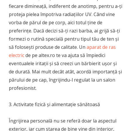
fiecare dimineață, indiferent de anotimp, pentru a-ți
proteja pielea împotriva radiațiilor UV. Când vine
vorba de părul de pe corp, aici totul ține de
preferințe. Dacă decizi să-ți razi barba, ai grijă să-ți
formezi o rutină specială pentru tipul tău de ten și
să folosești produse de calitate. Un
aparat de ras
electric
de pe altex.ro te va ajuta să împiedici
eventualele iritații și să creezi un bărbierit ușor și
de durată. Mai mult decât atât, acordă importanță și
părului de pe cap, îngrijindu-l regulat la un salon
profesionist.
3. Activitate fizică și alimentație sănătoasă
Îngrijirea personală nu se referă doar la aspectul
exterior, iar cum starea de bine vine din interior,