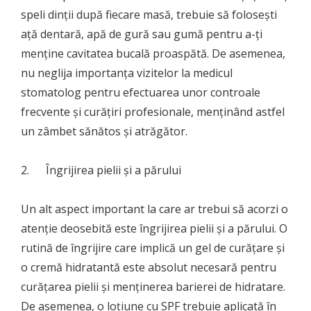
speli dinții după fiecare masă, trebuie să folosești
ață dentară, apă de gură sau gumă pentru a-ți
menține cavitatea bucală proaspătă. De asemenea,
nu neglija importanța vizitelor la medicul
stomatolog pentru efectuarea unor controale
frecvente și curățiri profesionale, menținând astfel
un zâmbet sănătos și atrăgător.
2. Îngrijirea pielii și a părului
Un alt aspect important la care ar trebui să acorzi o
atenție deosebită este îngrijirea pielii și a părului. O
rutină de îngrijire care implică un gel de curățare și
o cremă hidratantă este absolut necesară pentru
curățarea pielii și menținerea barierei de hidratare.
De asemenea, o loțiune cu SPF trebuie aplicată în