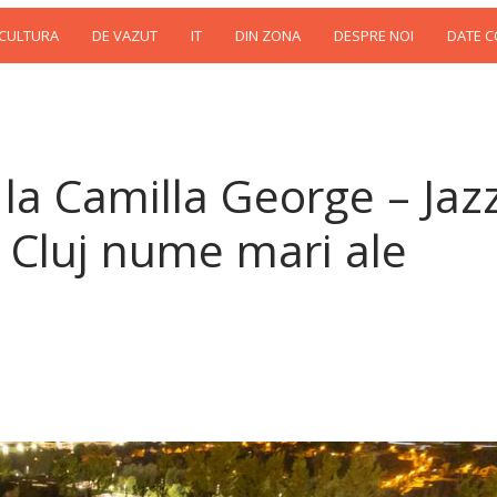
 CULTURA
DE VAZUT
IT
DIN ZONA
DESPRE NOI
DATE 
 la Camilla George – Jaz
a Cluj nume mari ale