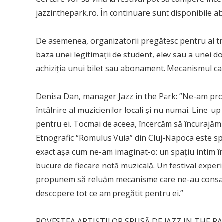
jazzinthepark.ro. În continuare sunt disponibile ab
De asemenea, organizatorii pregătesc pentru al tre
baza unei legitimații de student, elev sau a unei d
achiziția unui bilet sau abonament. Mecanismul cam
Denisa Dan, manager Jazz in the Park: ”Ne-am propu
întâlnire al muzicienilor locali și nu numai. Line-u
pentru ei. Tocmai de aceea, încercăm să încurajăm 
Etnografic “Romulus Vuia” din Cluj-Napoca este sp
exact așa cum ne-am imaginat-o: un spațiu intim în
bucure de fiecare notă muzicală. Un festival experi
propunem să reluăm mecanisme care ne-au consacra
descopere tot ce am pregătit pentru ei.”
POVESTEA ARTIȘTILOR SPUSĂ DE JAZZ IN THE P