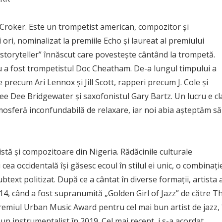
roker. Este un trompetist american, compozitor și
ri, nominalizat la premiile Echo și laureat al premiului
storyteller” înnăscut care povestește cântând la trompetă.
ău a fost trompetistul Doc Cheatham. De-a lungul timpului a
e precum Ari Lennox și Jill Scott, rapperi precum J. Cole și
e Dee Bridgewater și saxofonistul Gary Bartz. Un lucru e cla
osferă inconfundabilă de relaxare, iar noi abia așteptăm să
tă și compozitoare din Nigeria. Rădăcinile culturale
cea occidentală își găsesc ecoul în stilul ei unic, o combinați
btext politizat. După ce a cântat în diverse formații, artista 
2014, când a fost supranumită „Golden Girl of Jazz” de către T
remiul Urban Music Award pentru cel mai bun artist de jazz, 
un instrumentalist în 2019. Cel mai recent, i s-a acordat