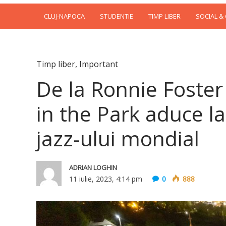
CLUJ-NAPOCA
STUDENTIE
TIMP LIBER
SOCIAL &
Timp liber
,
Important
De la Ronnie Foster
in the Park aduce l
jazz-ului mondial
ADRIAN LOGHIN
11 iulie, 2023, 4:14 pm
0
888