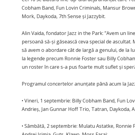
Cobham Band, Fun Lovin Criminals, Mansur Brown, 
Mork, Daykoda, 7th Sense și Jazzybit.
Alin Vaida, fondator Jazz in the Park: ”Avem un line
persoană să-și găsească ceva special de ascultat. 
să avem o abordare cât de largă a genului, de la lu
la legende precum Ronnie Foster sau Billy Cobham,
un roster în care s-a pus foarte mult suflet și sper
Programul concertelor anunțate până acum la Jazz
• Vineri, 1 septembrie: Billy Cobham Band, Fun Lo
Andrieș, Jan Gunnar Hoff Trio, Tatran, Daykoda, A
• Sâmbătă, 2 septembrie: Mulatu Astatke, Ronnie F
Andrei Irimia, Guts, Klawo, Moss Farai;