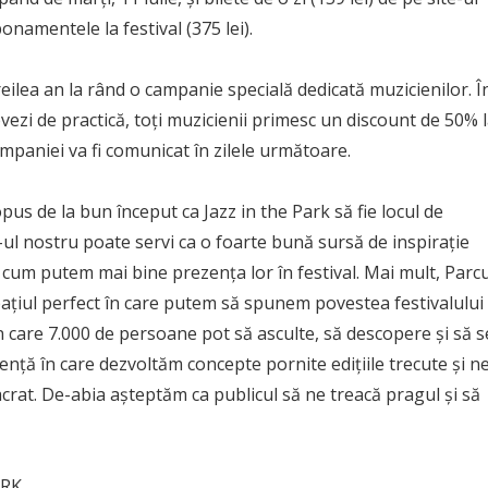
onamentele la festival (375 lei).
ilea an la rând o campanie specială dedicată muzicienilor. Î
ovezi de practică, toți muzicienii primesc un discount de 50% 
paniei va fi comunicat în zilele următoare.
s de la bun început ca Jazz in the Park să fie locul de
p-ul nostru poate servi ca o foarte bună sursă de inspirație
cum putem mai bine prezența lor în festival. Mai mult, Parcu
ațiul perfect în care putem să spunem povestea festivalului
 care 7.000 de persoane pot să asculte, să descopere și să s
ență în care dezvoltăm concepte pornite edițiile trecute și n
t. De-abia așteptăm ca publicul să ne treacă pragul și să
ARK