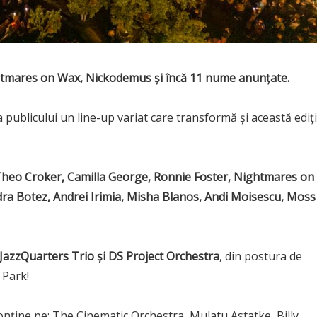
htmares on Wax, Nickodemus și încă 11 nume anunțate.
a publicului un line-up variat care transformă și această ediț
heo Croker, Camilla George, Ronnie Foster, Nightmares on
ra Botez, Andrei Irimia, Misha Blanos, Andi Moisescu, Moss
 JazzQuarters Trio și DS Project Orchestra
, din postura de
 Park!
conține pe: The Cinematic Orchestra, Mulatu Astatke, Billy