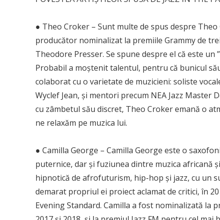
● Theo Croker – Sunt multe de spus despre Theo C
producător nominalizat la premiile Grammy de trei o
Theodore Presser. Se spune despre el că este un ”
Probabil a moștenit talentul, pentru că bunicul s
colaborat cu o varietate de muzicieni: soliste vocal
Wyclef Jean, și mentori precum NEA Jazz Master De
cu zâmbetul său discret, Theo Croker emană o atm
ne relaxăm pe muzica lui.
● Camilla George – Camilla George este o saxofonis
puternice, dar și fuziunea dintre muzica africană și 
hipnotică de afrofuturism, hip-hop și jazz, cu un su
demarat propriul ei proiect aclamat de critici, în 
Evening Standard. Camilla a fost nominalizată la p
2017 și 2018, și la premiul Jazz FM pentru cel mai b