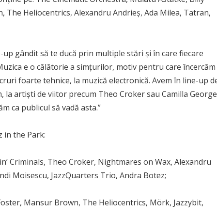
The Heliocentrics, Alexandru Andrieș, Ada Milea, Tatran,
-up gândit să te ducă prin multiple stări și în care fiecare
Muzica e o călătorie a simțurilor, motiv pentru care încercăm
cruri foarte tehnice, la muzică electronică. Avem în line-up d
 la artiști de viitor precum Theo Croker sau Camilla George
ăm ca publicul să vadă asta.”
 in the Park:
vin’ Criminals, Theo Croker, Nightmares on Wax, Alexandru
ndi Moisescu, JazzQuarters Trio, Andra Botez;
oster, Mansur Brown, The Heliocentrics, Mörk, Jazzybit,