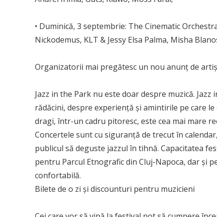
• Duminică, 3 septembrie: The Cinematic Orchestra
Nickodemus, KLT & Jessy Elsa Palma, Misha Blano
Organizatorii mai pregătesc un nou anunț de artișt
Jazz in the Park nu este doar despre muzică. Jazz 
rădăcini, despre experiență și amintirile pe care le 
dragi, într-un cadru pitoresc, este cea mai mare re
Concertele sunt cu siguranță de trecut în calendar, 
publicul să deguste jazzul în tihnă. Capacitatea fest
pentru Parcul Etnografic din Cluj-Napoca, dar și pe
confortabilă.
Bilete de o zi și discounturi pentru muzicieni
Cei care vor să vină la festival pot să cumpere începâ