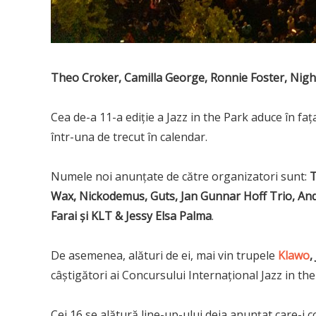
Theo Croker, Camilla George, Ronnie Foster, Nig
Cea de-a 11-a ediție a Jazz in the Park aduce în faț
într-una de trecut în calendar.
Numele noi anunțate de către organizatori sunt:
T
Wax, Nickodemus, Guts, Jan Gunnar Hoff Trio, And
Farai și KLT & Jessy Elsa Palma
.
De asemenea, alături de ei, mai vin trupele
Klawo
,
câștigători ai Concursului Internațional Jazz in the
Cei 16 se alătură line-up-ului deja anunțat care-i 