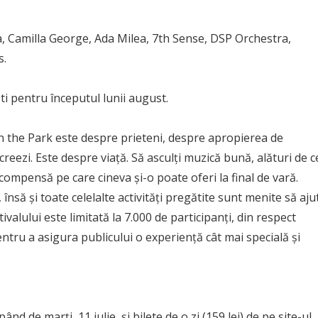
, Camilla George, Ada Milea, 7th Sense, DSP Orchestra,
s.
i pentru începutul lunii august.
in the Park este despre prieteni, despre apropierea de
creezi. Este despre viață. Să asculți muzică bună, alături de c
compensă pe care cineva și-o poate oferi la final de vară.
însă și toate celelalte activități pregătite sunt menite să aju
ivalului este limitată la 7.000 de participanți, din respect
ntru a asigura publicului o experiență cât mai specială și
nd de marți, 11 iulie, și bilete de o zi (159 lei) de pe site-ul