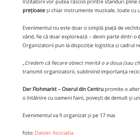
Vizitatorii vor putea răscoli printre standuri pline
prețioase
și chiar instrumente muzicale, toate cu un
Evenimentul nu este doar o simplă piață de vechitur
vând, fie că doar explorează – devin parte dintr-o
Organizatorii pun la dispoziție logistica și cadrul n
„Credem că fiecare obiect merită o a doua (sau chia
transmit organizatorii, subliniind importanța reciclăr
Der Flohmarkt – Oserul din Centru
promite o alter
o întâlnire cu oameni faini, povești de demult și u
Evenimentul va fi organizat şi pe 17 mai.
foto:
Daisler Asociatia