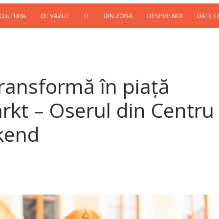
 CULTURA
DE VAZUT
IT
DIN ZONA
DESPRE NOI
DATE 
transformă în piață
rkt – Oserul din Centru
ekend