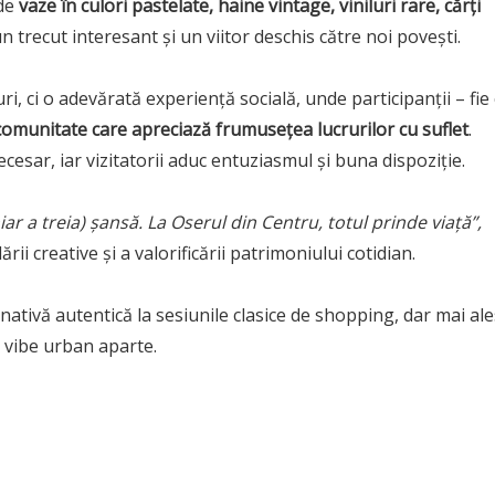
 de
vaze în culori pastelate, haine vintage, viniluri rare, cărți
 trecut interesant și un viitor deschis către noi povești.
i, ci o adevărată experiență socială, unde participanții – fie
comunitate care apreciază frumusețea lucrurilor cu suflet
.
ecesar, iar vizitatorii aduc entuziasmul și buna dispoziție.
r a treia) șansă. La Oserul din Centru, totul prinde viață”,
ii creative și a valorificării patrimoniului cotidian.
nativă autentică la sesiunile clasice de shopping, dar mai ale
n vibe urban aparte.