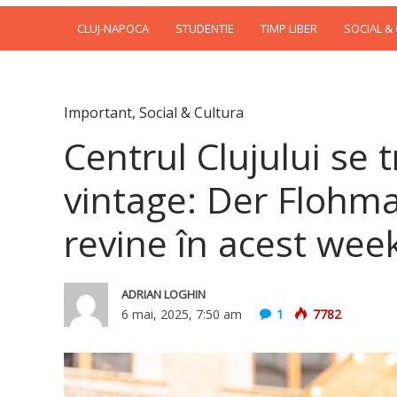
CLUJ-NAPOCA
STUDENTIE
TIMP LIBER
SOCIAL &
Important
,
Social & Cultura
Centrul Clujului se 
vintage: Der Flohma
revine în acest we
ADRIAN LOGHIN
6 mai, 2025, 7:50 am
1
7782