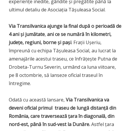
experiențe inedite, gândite și pregătite până la
ultimul detaliu de Asociația Tășuleasa Social.
Via Transilvanica ajunge la final după o perioadă de
4 ani și jumătate
,
ani ce se numără în kilometri,
județe, regiuni, borne și pași
. Frații Ușeriu,
împreună cu echipa Tășuleasa Social, au lucrat la
amenajările acestui traseu, ce înfrățește Putna de
Drobeta-Turnu Severin, urmând ca luna viitoare,
pe 8 octombrie, să lanseze oficial traseul în
întregime.
Odată cu această lansare,
Via Transilvanica va
deveni oficial primul traseu de lungă distanță din
România, care traversează țara în diagonală, din
nord-est, până în sud-vest la Dunăre.
Astfel țara