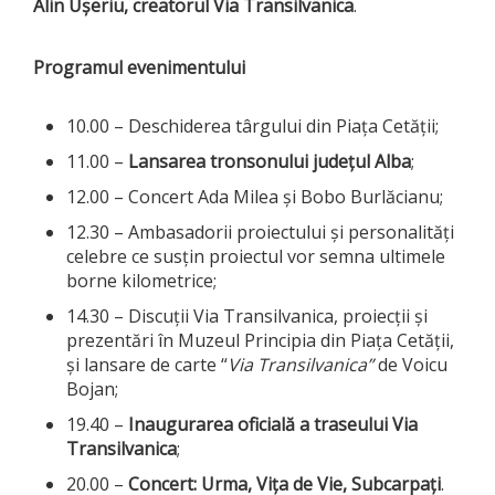
Alin Ușeriu, creatorul Via Transilvanica
.
Programul evenimentului
10.00 – Deschiderea târgului din Piața Cetății;
11.00 –
Lansarea tronsonului județul Alba
;
12.00 – Concert Ada Milea și Bobo Burlăcianu;
12.30 – Ambasadorii proiectului și personalități
celebre ce susțin proiectul vor semna ultimele
borne kilometrice;
14.30 – Discuții Via Transilvanica, proiecții și
prezentări în Muzeul Principia din Piața Cetății,
și lansare de carte “
Via Transilvanica”
de Voicu
Bojan;
19.40 –
Inaugurarea oficială a traseului Via
Transilvanica
;
20.00 –
Concert: Urma, Vița de Vie, Subcarpați
.