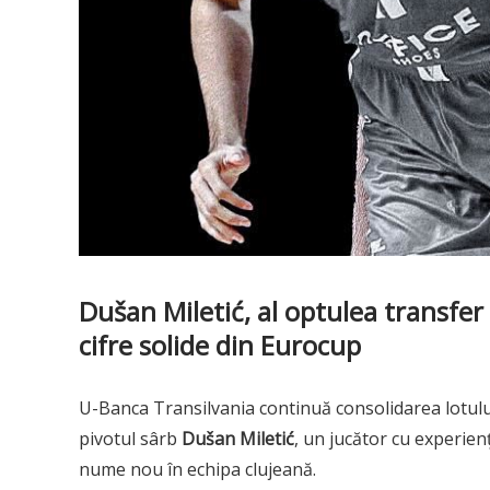
Dušan Miletić, al optulea transfer 
cifre solide din Eurocup
U-Banca Transilvania continuă consolidarea lotul
pivotul sârb
Dušan Miletić
, un jucător cu experien
nume nou în echipa clujeană.