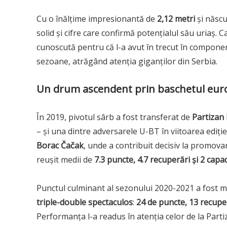
Cu o înălțime impresionantă de
2,12 metri
și născ
solid și cifre care confirmă potențialul său uriaș. 
cunoscută pentru că l-a avut în trecut în compone
sezoane, atrăgând atenția giganților din Serbia.
Un drum ascendent prin baschetul eu
În 2019, pivotul sârb a fost transferat de
Partizan
– și una dintre adversarele U-BT în viitoarea ediție
Borac Čačak
, unde a contribuit decisiv la promovare
reușit medii de
7.3 puncte, 4.7 recuperări și 2 capa
Punctul culminant al sezonului 2020-2021 a fost m
triple-double spectaculos
:
24 de puncte, 13 recuper
Performanța l-a readus în atenția celor de la Parti