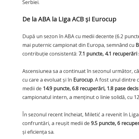
Serbiei.
De la ABA la Liga ACB și Eurocup
După un sezon în ABA cu medii decente (6.2 puncte 
mai puternic campionat din Europa, semnând cu
B
contribuție consistentă:
7.1 puncte, 4.1 recuperări 
Ascensiunea sa a continuat în sezonul următor, câ
cu care a evoluat și în
Eurocup
. A fost unul dintre
medii de
14.9 puncte, 6.8 recuperări, 1.8 pase decis
campionatul intern, a menținut o linie solidă, cu 12
În sezonul recent încheiat, Miletić a revenit în Li
confruntări, a reușit medii de
9.5 puncte, 6 recuper
și eficiența sa.