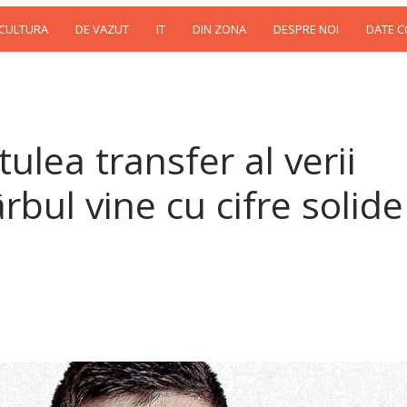
 CULTURA
DE VAZUT
IT
DIN ZONA
DESPRE NOI
DATE 
ulea transfer al verii
rbul vine cu cifre solide