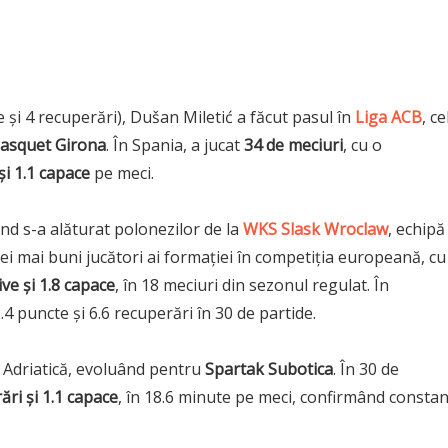
și 4 recuperări), Dušan Miletić a făcut pasul în
Liga ACB
, ce
asquet Girona
. În Spania, a jucat
34 de meciuri
, cu o
și 1.1 capace
pe meci.
nd s-a alăturat polonezilor de la
WKS Slask Wroclaw
, echipă
 cei mai buni jucători ai formației în competiția europeană, cu
ive și 1.8 capace
, în 18 meciuri din sezonul regulat. În
.4 puncte și 6.6 recuperări în 30 de partide.
ga Adriatică, evoluând pentru
Spartak Subotica
. În 30 de
ări și 1.1 capace
, în 18.6 minute pe meci, confirmând consta