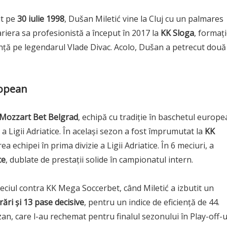
ut pe
30 iulie 1998
, Dušan Miletić vine la Cluj cu un palmares
Cariera sa profesionistă a început în 2017 la
KK Sloga
, formaț
nță pe legendarul Vlade Divac. Acolo, Dušan a petrecut două
ropean
 Mozzart Bet Belgrad
, echipă cu tradiție în baschetul europ
 a Ligii Adriatice. În același sezon a fost împrumutat la
KK
a echipei în prima divizie a Ligii Adriatice. În 6 meciuri, a
ce
, dublate de prestații solide în campionatul intern.
eciul contra KK Mega Soccerbet, când Miletić a izbutit un
ări și 13 pase decisive
, pentru un indice de eficiență de 44.
zan, care l-au rechemat pentru finalul sezonului în Play-off-u