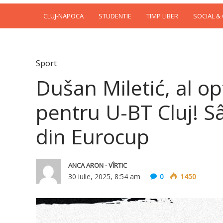
CLUJ-NAPOCA
STUDENTIE
TIMP LIBER
SOCIAL &
Sport
Dušan Miletić, al opt
pentru U-BT Cluj! Sâ
din Eurocup
ANCA ARON - VÎRTIC
30 iulie, 2025, 8:54 am
0
1450