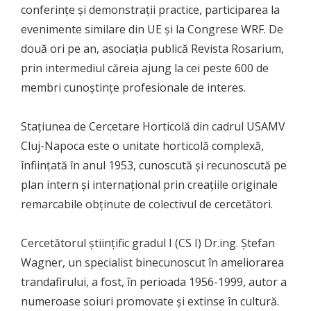
conferințe și demonstrații practice, participarea la
evenimente similare din UE și la Congrese WRF. De
două ori pe an, asociația publică Revista Rosarium,
prin intermediul căreia ajung la cei peste 600 de
membri cunoștințe profesionale de interes.
Staţiunea de Cercetare Horticolă din cadrul USAMV
Cluj-Napoca este o unitate horticolă complexă,
înființată în anul 1953, cunoscută şi recunoscută pe
plan intern şi internaţional prin creaţiile originale
remarcabile obţinute de colectivul de cercetători.
Cercetătorul științific gradul I (CS I) Dr.ing. Ştefan
Wagner, un specialist binecunoscut în ameliorarea
trandafirului, a fost, în perioada 1956-1999, autor a
numeroase soiuri promovate şi extinse în cultură.