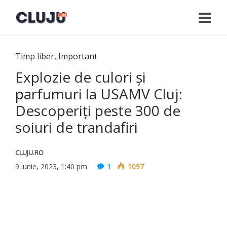
Timp liber
,
Important
Explozie de culori și
parfumuri la USAMV Cluj:
Descoperiți peste 300 de
soiuri de trandafiri
CLUJU.RO
9 iunie, 2023, 1:40 pm
1
1097