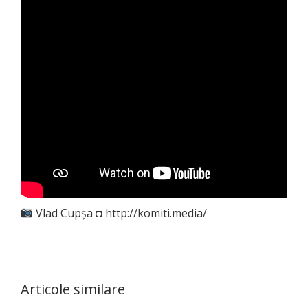
Vlad Cupşa ◘ http://komiti.media/
Articole similare