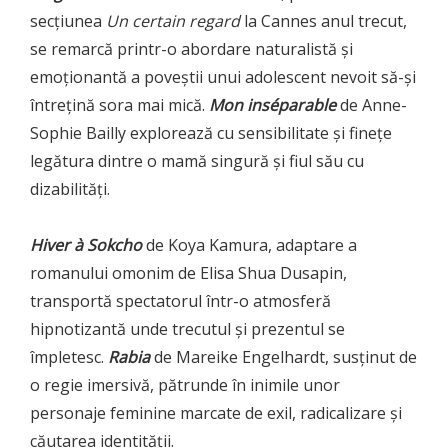
secțiunea
Un certain regard
la Cannes anul trecut,
se remarcă printr-o abordare naturalistă și
emoționantă a poveștii unui adolescent nevoit să-și
întrețină sora mai mică.
Mon inséparable
de Anne-
Sophie Bailly explorează cu sensibilitate și finețe
legătura dintre o mamă singură și fiul său cu
dizabilități.
Hiver à Sokcho
de Koya Kamura, adaptare a
romanului omonim de Elisa Shua Dusapin,
transportă spectatorul într-o atmosferă
hipnotizantă unde trecutul și prezentul se
împletesc.
Rabia
de Mareike Engelhardt, susținut de
o regie imersivă, pătrunde în inimile unor
personaje feminine marcate de exil, radicalizare și
căutarea identității.