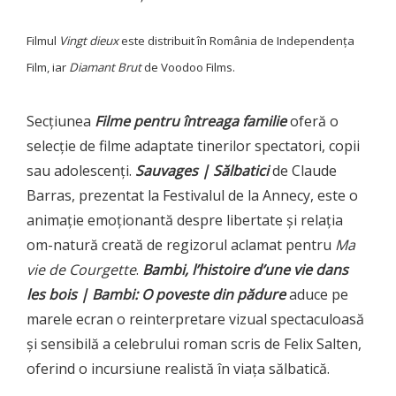
Filmul
Vingt dieux
este distribuit în România de Independența
Film, iar
Diamant Brut
de Voodoo Films.
Secțiunea
Filme pentru întreaga familie
oferă o
selecție de filme adaptate tinerilor spectatori, copii
sau adolescenți.
Sauvages | Sălbatici
de Claude
Barras, prezentat la Festivalul de la Annecy, este o
animație emoționantă despre libertate și relația
om-natură creată de regizorul aclamat pentru
Ma
vie de Courgette
.
Bambi, l’histoire d’une vie dans
les bois | Bambi: O poveste din pădure
aduce pe
marele ecran o reinterpretare vizual spectaculoasă
și sensibilă a celebrului roman scris de Felix Salten,
oferind o incursiune realistă în viața sălbatică.