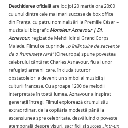
Deschiderea oficială
are loc joi 20 martie ora 20:00
cu unul dintre cele mai mari succese de box office
din Franța, cu patru nominalizări la Premiile César –
muzicalul biografic
Monsieur Aznavour | Dl.
Aznavour
, regizat de Mehdi Idir și Grand Corps
Malade. Filmul ce cuprinde
„o înlănțuire de secvențe
de o frumusețe rară“
(Cineuropa) spune povestea
celebrului cântăreț Charles Aznavour, fiu al unor
refugiați armeni, care, în ciuda tuturor
obstacolelor, a devenit un simbol al muzicii și
culturii franceze. Cu aproape 1200 de melodii
interpretate în toată lumea, Aznavour a inspirat
generații întregi. Filmul explorează drumul său
extraordinar, de la copilăria modestă până la
ascensiunea spre celebritate, dezvăluind o poveste
atemporală despre visuri, sacrificii și succes
„într-un