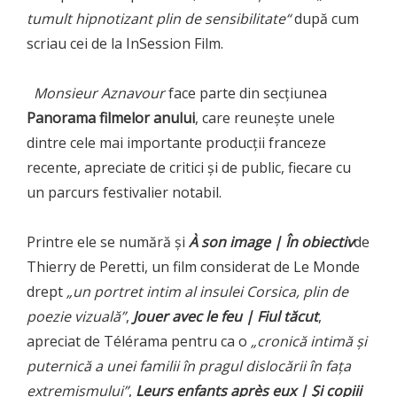
tumult hipnotizant plin de sensibilitate“
după cum
scriau cei de la InSession Film.
Monsieur Aznavour
face parte din secțiunea
Panorama filmelor anului
, care reunește unele
dintre cele mai importante producții franceze
recente, apreciate de critici și de public, fiecare cu
un parcurs festivalier notabil.
Printre ele se numără și
À son image | În obiectiv
de
Thierry de Peretti, un film considerat de Le Monde
drept
„un portret intim al insulei Corsica, plin de
poezie vizuală”
,
Jouer avec le feu | Fiul tăcut
,
apreciat de Télérama pentru ca o
„cronică intimă și
puternică a unei familii în pragul dislocării în fața
extremismului”
,
Leurs enfants après eux | Și copiii