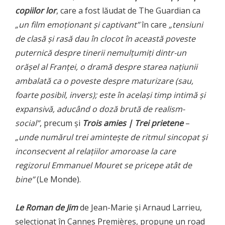
copiilor lor
, care a fost lăudat de The Guardian ca
„un film emoționant și captivant”
în care
„tensiuni
de clasă și rasă dau în clocot în această poveste
puternică despre tinerii nemulțumiți dintr-un
orășel al Franței, o dramă despre starea națiunii
ambalată ca o poveste despre maturizare (sau,
foarte posibil, invers); este în același timp intimă și
expansivă, aducând o doză brută de realism-
social”
, precum și
Trois amies | Trei prietene
–
„unde numărul trei amintește de ritmul sincopat și
inconsecvent al relațiilor amoroase la care
regizorul Emmanuel Mouret se pricepe atât de
bine”
(Le Monde).
Le Roman de Jim
de Jean-Marie și Arnaud Larrieu,
selecționat în Cannes Premières, propune un road