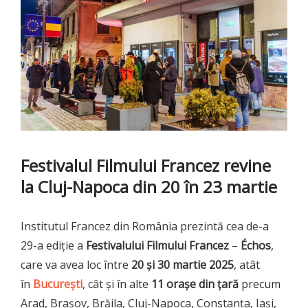
Festivalul Filmului Francez revine
la Cluj-Napoca din 20 în 23 martie
Institutul Francez din România prezintă cea de-a
29-a ediție a
Festivalului Filmului Francez
–
Échos
,
care va avea loc între
20 și 30 martie 2025
, atât
în
București
, cât și în alte
11 orașe din țară
precum
Arad, Brașov, Brăila, Cluj-Napoca, Constanța, Iași,