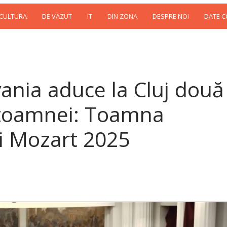
 CULTURA
DE VAZUT
IT
DIN ZONA
DESPRE NOI
DATE 
vania aduce la Cluj două
e toamnei: Toamna
i Mozart 2025