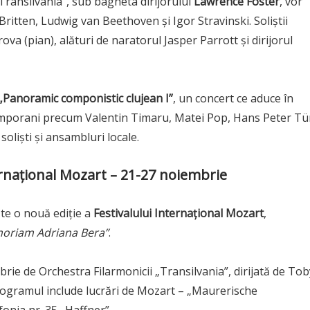
„Transilvania”, sub bagheta dirijorului
Lawrence Foster
, vor
ritten, Ludwig van Beethoven și Igor Stravinski. Soliștii
ova (pian), alături de naratorul Jasper Parrott și dirijorul
„Panoramic componistic clujean I”
, un concert ce aduce în
temporani precum Valentin Timaru, Matei Pop, Hans Peter Tü
oliști și ansambluri locale.
ernațional Mozart – 21-27 noiembrie
ște o nouă ediție a
Festivalului Internațional Mozart
,
moriam Adriana Bera”
.
rie de Orchestra Filarmonicii „Transilvania”, dirijată de Tob
Programul include lucrări de Mozart – „Maurerische
onia nr. 35 „Haffner”.