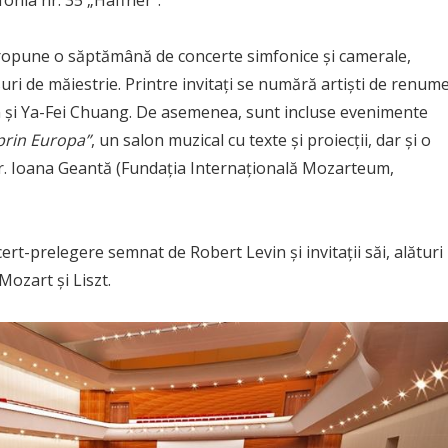
propune o săptămână de concerte simfonice și camerale,
suri de măiestrie. Printre invitați se numără artiști de renum
n și Ya-Fei Chuang. De asemenea, sunt incluse evenimente
prin Europa”
, un salon muzical cu texte și proiecții, dar și o
r. Ioana Geantă (Fundația Internațională Mozarteum,
ert-prelegere semnat de Robert Levin și invitații săi, alături
ozart și Liszt.