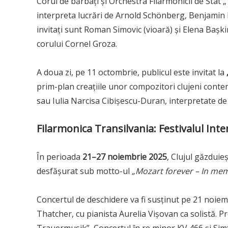
Corul de bărbați și Orchestra Filarmonicii de Stat 
interpreta lucrări de Arnold Schönberg, Benjamin B
invitați sunt Roman Simovic (vioară) și Elena Bașkir
corului Cornel Groza.
A doua zi, pe 11 octombrie, publicul este invitat la
prim-plan creațiile unor compozitori clujeni con
sau Iulia Narcisa Cibișescu-Duran, interpretate de s
Filarmonica Transilvania: Festivalul Int
În perioada
21–27 noiembrie 2025
, Clujul găzduie
desfășurat sub motto-ul
„Mozart forever – In me
Concertul de deschidere va fi susținut pe 21 noiemb
Thatcher, cu pianista Aurelia Vișovan ca solistă. 
Trauermusik”, Concertul în re minor KV 466 și Simf