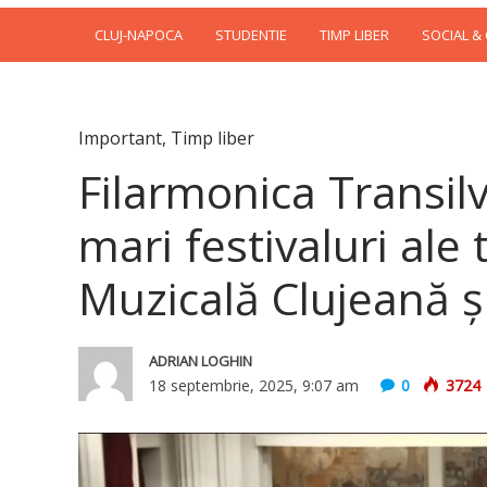
CLUJ-NAPOCA
STUDENTIE
TIMP LIBER
SOCIAL &
Important
,
Timp liber
Filarmonica Transil
mari festivaluri al
Muzicală Clujeană ș
ADRIAN LOGHIN
18 septembrie, 2025, 9:07 am
0
3724