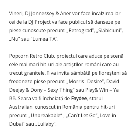
Vineri, Dj Jonnessey & Aner vor face încălzirea iar
cei de la DJ Project va face publicul să danseze pe
piese cunoscute precum: „Retrograd”, „Slăbiciuni”,
„Nu” sau ”Lumea TA”.
Popcorn Retro Club, proiectul care aduce pe scenă
cele mai mari hit-uri ale artiștilor români care au
trecut granițele, îi va invita sâmbătă pe floreșteni să
fredoneze piese precum: „Morris- Desire”, David
Deejay & Dony – Sexy Thing” sau Play& Win – Ya
BB. Seara va fi încheiată de
Faydee
, starul
Australian cunoscut în România pentru hit-uri
precum: „Unbreakable” , „Can’t Let Go”„Love in
Dubai” sau „Lullaby”.