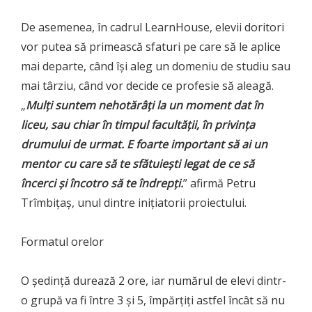
De asemenea, în cadrul LearnHouse, elevii doritori
vor putea să primească sfaturi pe care să le aplice
mai departe, când își aleg un domeniu de studiu sau
mai târziu, când vor decide ce profesie să aleagă.
„
Mulți suntem nehotărâți la un moment dat în
liceu, sau chiar în timpul facultății, în privința
drumului de urmat. E foarte important să ai un
mentor cu care să te sfătuiești legat de ce să
încerci și încotro să te îndrepți.
” afirmă Petru
Trîmbițaș, unul dintre inițiatorii proiectului.
Formatul orelor
O ședință durează 2 ore, iar numărul de elevi dintr-
o grupă va fi între 3 și 5, împărțiți astfel încât să nu