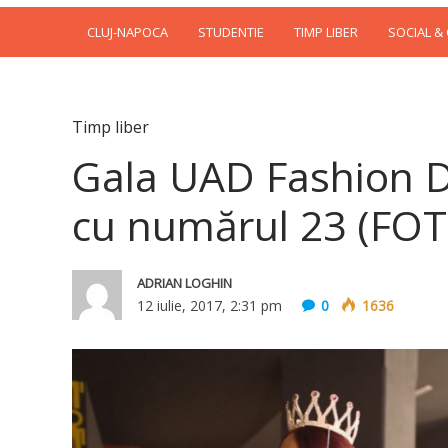
CLUJ-NAPOCA
STUDENTIE
TIMP LIBER
SOCIAL &
Timp liber
Gala UAD Fashion De
cu numărul 23 (FO
ADRIAN LOGHIN
12 iulie, 2017, 2:31 pm
0
1636