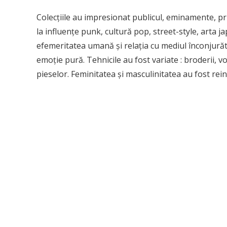
Colecțiile au impresionat publicul, eminamente, prin
la influențe punk, cultură pop, street-style, arta j
efemeritatea umană și relația cu mediul înconjurăto
emoție pură. Tehnicile au fost variate : broderii, v
pieselor. Feminitatea și masculinitatea au fost rei