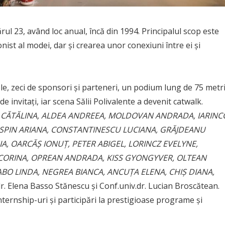
ul 23, având loc anual, încă din 1994. Principalul scop este
ist al modei, dar și crearea unor conexiuni între ei și
le, zeci de sponsori și parteneri, un podium lung de 75 metri
 invitați, iar scena Sălii Polivalente a devenit catwalk.
CĂTĂLINA, ALDEA ANDREEA, MOLDOVAN ANDRADA, IARINC
SPIN ARIANA, CONSTANTINESCU LUCIANA, GRĂJDEANU
, OARCĂȘ IONUȚ, PETER ABIGEL, LORINCZ EVELYNE,
CORINA, OPREAN ANDRADA, KISS GYONGYVER
, OLTEAN
BO LINDA, NEGREA BIANCA, ANCUȚA ELENA, CHIȘ DIANA,
.dr. Elena Basso Stănescu și Conf.univ.dr. Lucian Broscătean.
nternship-uri și participări la prestigioase programe și