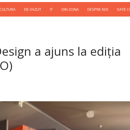
 CULTURA
DE VAZUT
IT
DIN ZONA
DESPRE NOI
DATE 
sign a ajuns la ediția
TO)