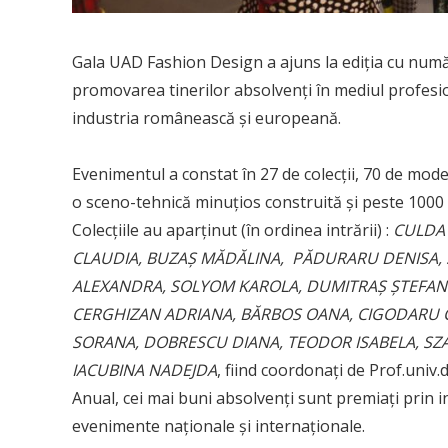
Gala UAD Fashion Design a ajuns la ediția cu număr
promovarea tinerilor absolvenți în mediul profesion
industria românească și europeană.
Evenimentul a constat în 27 de colecții, 70 de mode
o sceno-tehnică minuțios construită și peste 1000 de
Colecțiile au aparținut (în ordinea intrării) :
CULDA 
CLAUDIA, BUZAȘ MĂDĂLINA, PĂDURARU DENISA, 
ALEXANDRA, SOLYOM KAROLA, DUMITRAȘ ȘTEFANIA
CERGHIZAN ADRIANA, BĂRBOS OANA, CIGODARU 
SORANA, DOBRESCU DIANA, TEODOR ISABELA, SZA
IACUBINA NADEJDA
, fiind coordonați de Prof.univ
Anual, cei mai buni absolvenți sunt premiați prin i
evenimente naționale și internaționale.