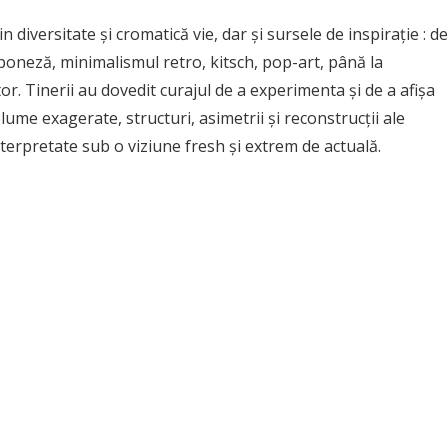
 diversitate și cromatică vie, dar și sursele de inspirație : de
aponeză, minimalismul retro, kitsch, pop-art, până la
r. Tinerii au dovedit curajul de a experimenta și de a afișa
olume exagerate, structuri, asimetrii și reconstrucții ale
nterpretate sub o viziune fresh și extrem de actuală.