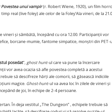
 Povestea unui vampir
(r. Robert Wiene, 1920), un film horr
p real (live foley) ale celor de la Foley’Ala vineri, de la 21.
e vineri și sâmbătă, începând cu ora 12.00. Participanții vor
lefice, borcane-mumie, fantome simpatice, monștri din PET-u
istul posedat
”,
ghost hunt
-ul care va pune la încercare
anții vor avea ocazia să afle povestea completă a acestui
trebuie să descifreze hărți ale comorii, să găsească indiciile
oțiuni magice.
Ghost-hunt
-ul va avea loc în zilele de vineri și
 începând de joi, în echipe de 2-4 persoane.
iertan. În deja vestitul „The Dungeon” , echipele trebuie să
schidă lacăte, să descifreze coduri și să rezolve puzzle-ul,