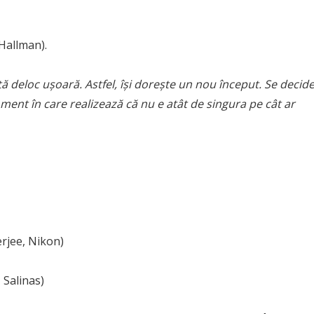
 Hallman).
ă deloc uşoară. Astfel, îşi doreşte un nou început. Se decid
ent în care realizează că nu e atât de singura pe cât ar
erjee, Nikon)
 Salinas)