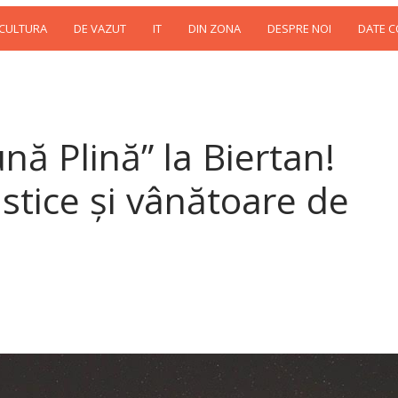
 CULTURA
DE VAZUT
IT
DIN ZONA
DESPRE NOI
DATE 
ună Plină” la Biertan!
astice și vânătoare de