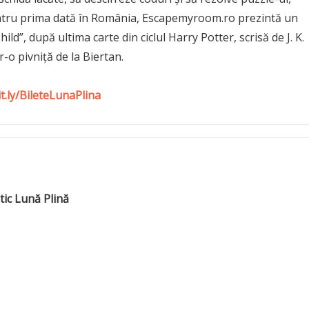
pentru prima dată în România, Escapemyroom.ro prezintă un
”, după ultima carte din ciclul Harry Potter, scrisă de J. K.
r-o pivniță de la Biertan.
it.ly/BileteLunaPlina
ic Lună Plină