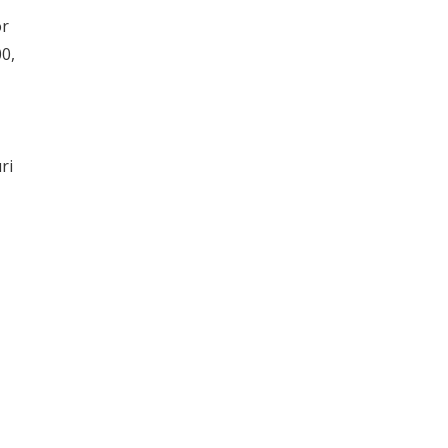
or
00,
ri