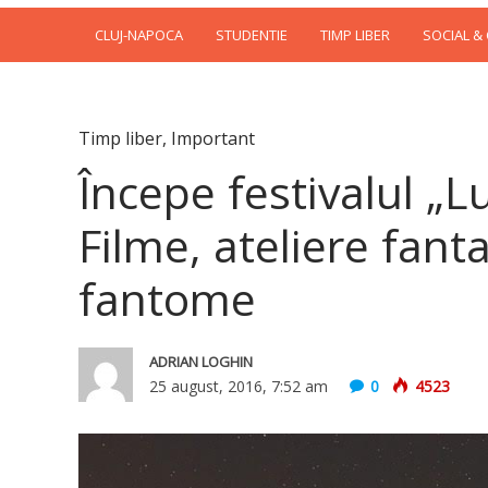
CLUJ-NAPOCA
STUDENTIE
TIMP LIBER
SOCIAL &
Timp liber
,
Important
Începe festivalul „L
Filme, ateliere fant
fantome
ADRIAN LOGHIN
25 august, 2016, 7:52 am
0
4523