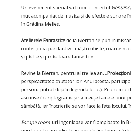
Un eveniment special va fi cine-concertul
Genuine:
mut acompaniat de muzica și de efectele sonore în tim
în Grădina Melies.
Atelierele Fantastice
de la Biertan se pun în mișcar
confecționa pandantive, măști cubiste, coarne ma
și pietre și proiectoare fantastice.
Revine la Biertan, pentru al treilea an, „
Proiecțion
perspicacitatea căutătorilor. Anul acesta, particip
personaj intrat deja în legenda locală. Pe drum, ei 
ascunse în criptograme și să învețe tainele unor p
sâmbătă, iar înscrierile se vor face la fața locului,
Escape room
-uri ingenioase vor fi amplasate în B
pună cap la cap indiciile ascunse în încăpere, să de