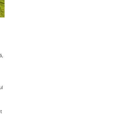
ă,
ul
t