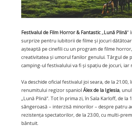
Festivalul de Film Horror & Fantastic
„
Lună Plină
” 
surprize pentru iubitorii de filme și jocuri dătătoar
așteaptă pe cinefili cu un program de filme horror,
creativitatea și umorul fanilor genului. Târgul de
camping-ul festivalului va fi și spațiu de jocuri, iar
Va deschide oficial festivalul joi seara, de la 21.00,
renumitului regizor spaniol
Álex de la Iglesia
, unu
„Lună Plină”. Tot în prima zi, în Sala Karloff, de la 1
sângeroasă – interzisă minorilor – despre patru ad
rezistența spectatorilor, de la 23.00, cu multi-prem
bântuit.