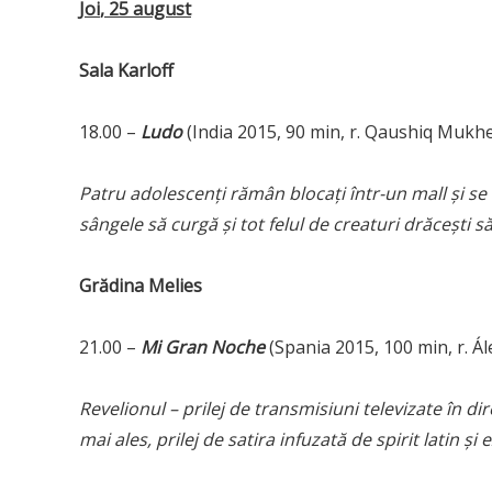
Joi
,
25 august
Sala Karloff
18.00 –
Ludo
(India 2015, 90 min, r. Qaushiq Mukh
Patru adolescenţi rămân blocaţi într-un mall şi se 
sângele să curgă şi tot felul de creaturi drăceşti să
Grădina Melies
21.00 –
Mi Gran Noche
(Spania 2015, 100 min, r. Ále
Revelionul – prilej de transmisiuni televizate în di
mai ales, prilej de satira infuzată de spirit latin şi