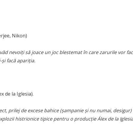
erjee, Nikon)
văd nevoiţi să joace un joc blestemat în care zarurile vor fa
-şi facă apariţia.
x de la Iglesia).
rect, prilej de excese bahice (şampanie şi nu numai, desigur) 
 explozii histrionice tipice pentru o producţie Álex de la Iglesia