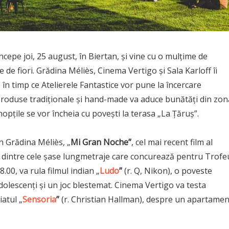
începe joi, 25 august, în Biertan, și vine cu o mulțime de
e de fiori. Grădina Méliès, Cinema Vertigo și Sala Karloff îi
 în timp ce Atelierele Fantastice vor pune la încercare
 produse tradiționale și hand-made va aduce bunătăți din zon
 nopțile se vor încheia cu povești la terasa „La Țăruș”.
 în Grădina Méliès, „
Mi Gran Noche”
, cel mai recent film al
l dintre cele șase lungmetraje care concurează pentru Trofe
8.00, va rula filmul indian „
Ludo
”
(r. Q, Nikon), o poveste
olescenți și un joc blestemat. Cinema Vertigo va testa
iatul „
Sensoria
”
(r. Christian Hallman), despre un apartamen