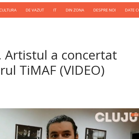
 CULTURA
DE VAZUT
IT
DIN ZONA
DESPRE NOI
DATE 
 Artistul a concertat
drul TiMAF (VIDEO)