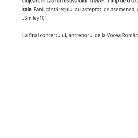
clujean, în cadrul festivalului TIMAF. Timp de o oră 
sale.
Fanii cântăreţului au aşteptat, de asemenea, cu
„Smiley10”.
La final concertului, antrenorul de la Vocea Români