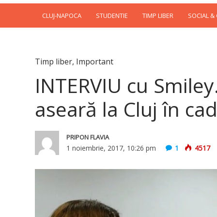
CLUJ-NAPOCA
STUDENTIE
TIMP LIBER
SOCIAL &
Timp liber
,
Important
INTERVIU cu Smiley.
aseară la Cluj în ca
PRIPON FLAVIA
1 noiembrie, 2017, 10:26 pm
1
4517