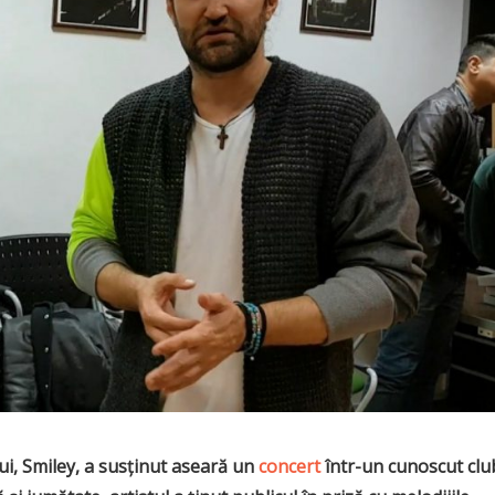
ui, Smiley, a susținut aseară un
concert
într-un cunoscut clu