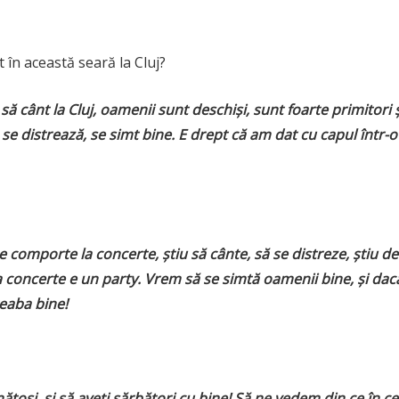
 în această seară la Cluj?
ă cânt la Cluj, oamenii sunt deschiși, sunt foarte primitori ș
 se distrează, se simt bine. E drept că am dat cu capul într-o
 comporte la concerte, știu să cânte, să se distreze, știu de
la concerte e un party. Vrem să se simtă oamenii bine, și dac
reaba bine!
ănătoși, și să aveți sărbători cu bine!
Să ne vedem din ce în ce