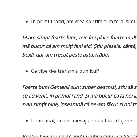
În primul rând, am vrea să știm cum te-ai simțit
M-am simțit foarte bine, mie îmi place foarte mult s
mă bucur că am mulți fani aici. Știu piesele, cântă,
boxă, dar am trecut peste asta. (râde)
Ce vibe ți-a transmis publicul?
Foarte bun! Oamenii sunt super deschiși, știu să se
ce au venit, în primul rând. Și mă bucur că la noi 
s-au simțit bine, înseamnă că ne-am făcut și noi t
Iar în final, un mic mesaj pentru fanii clujeni?
Pentru fanii clujeni? Capu’ la cutie (râde), să fiți s