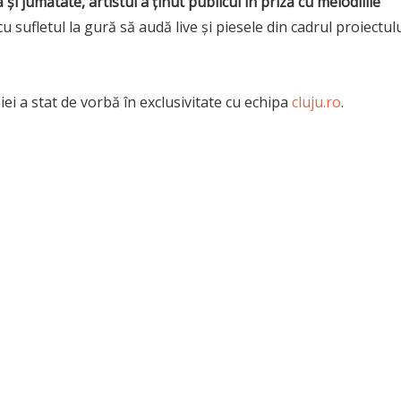
și jumătate, artistul a ținut publicul în priză cu melodiiile
 sufletul la gură să audă live şi piesele din cadrul proiectul
ei a stat de vorbă în exclusivitate cu echipa
cluju.ro
.