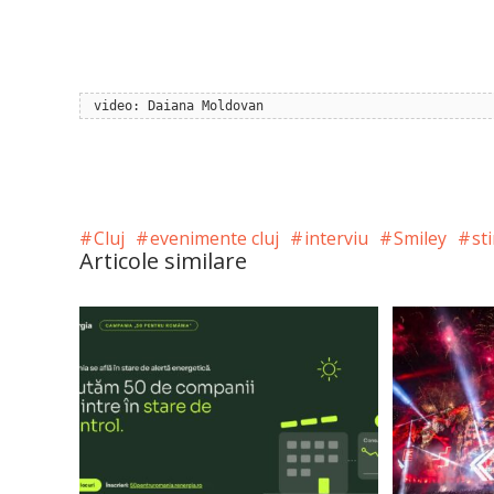
video: Daiana Moldovan
Cluj
evenimente cluj
interviu
Smiley
sti
Articole similare