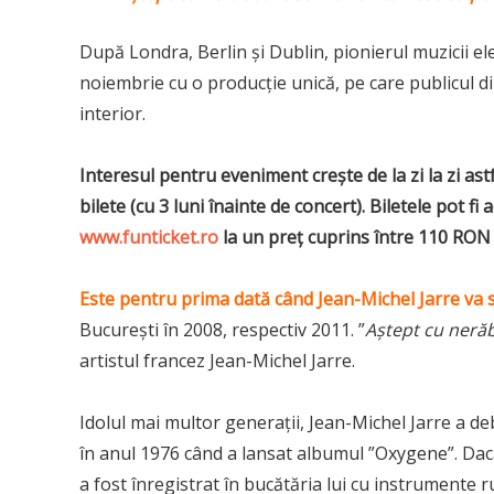
După Londra, Berlin și Dublin, pionierul muzicii el
noiembrie cu o producție unică, pe care publicul 
interior.
Interesul pentru eveniment crește de la zi la zi as
bilete (cu 3 luni înainte de concert). Biletele pot fi
www.funticket.ro
la un preț cuprins între 110 RON
Este pentru prima dată când Jean-Michel Jarre va 
București în 2008, respectiv 2011. ”
Aștept cu neră
artistul francez Jean-Michel Jarre.
Idolul mai multor generații, Jean-Michel Jarre a deb
în anul 1976 când a lansat albumul ”Oxygene”. Da
a fost înregistrat în bucătăria lui cu instrumente 