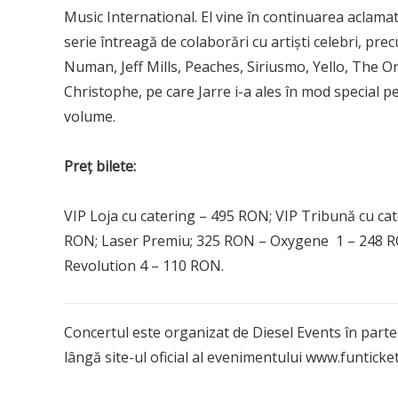
Music International. El vine în continuarea aclama
serie întreagă de colaborări cu artiști celebri, pre
Numan, Jeff Mills, Peaches, Siriusmo, Yello, The 
Christophe, pe care Jarre i-a ales în mod special p
volume.
Preț bilete:
VIP Loja cu catering – 495 RON; VIP Tribună cu cat
RON; Laser Premiu; 325 RON – Oxygene 1 – 248 RO
Revolution 4 – 110 RON.
Concertul este organizat de Diesel Events în parten
lângă site-ul oficial al evenimentului www.funticket