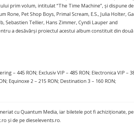
tului prim volum, intitulat “The Time Machine”, și dispune de
cum Rone, Pet Shop Boys, Primal Scream, E.S., Julia Holter, Ga
Orb, Sebastien Tellier, Hans Zimmer, Cyndi Lauper and
entru a desăvârși proiectul acestui album constituit din două
ering – 445 RON; Exclusiv VIP – 485 RON; Electronica VIP – 3
N; Equinoxe 2 – 215 RON; Destination 3 – 160 RON;
eriat cu Quantum Media, iar biletele pot fi achiziționate, pe
.ro și de pe dieselevents.ro.