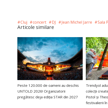
Cluj
concert
DJ
Jean Michel Jarre
Sala 
Articole similare
Peste 120.000 de oameni au deschis
Trendyol ad
UNTOLD 2026! Organizatorii
colecții creat
pregătesc deja ediția STAR din 2027
Pistol și The
festivalierii 