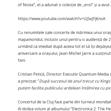
of Noise”, el a adunat o colecție de „eroi” și a avut
https://www.youtube.com/watch?v=UjSeJFj6nsA
Cu renumitele sale concerte de mărimea unui oraș î
mapamondul, inclusiv unul pentru o audiență de 2.5
urmând ca imediat după aceea tot el să își depășe
aniversare a orașului, Jean-Michel Jarre a susțin
fani.
Cristian Petică, Director Executiv Quantum Media 
a precizat: ”
După succesul de anul trecut cu Kings
putem facilita publicului ardelean întâlnirea cu pi
Concertul de la Cluj face parte din turneul mondial 
Al doilea volum al albumului “Electronica 2: The He