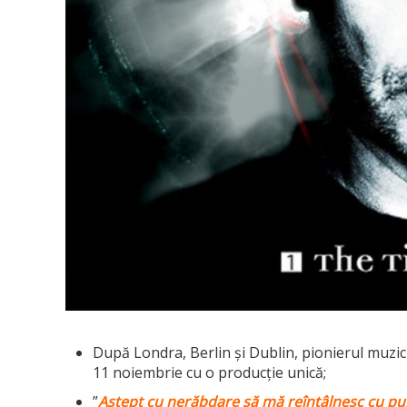
După Londra, Berlin și Dublin, pionierul muzici
11 noiembrie cu o producție unică;
”
Aștept cu nerăbdare să mă reîntâlnesc cu pu