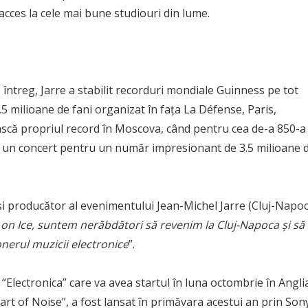
 acces la cele mai bune studiouri din lume.
ntreg, Jarre a stabilit recorduri mondiale Guinness pe tot
 milioane de fani organizat în fața La Défense, Paris,
ască propriul record în Moscova, când pentru cea de-a 850-a
ut un concert pentru un număr impresionant de 3.5 milioane 
și producător al evenimentului Jean-Michel Jarre (Cluj-Napoc
 on Ice, suntem nerăbdători să revenim la Cluj-Napoca și să
onerul muzicii electronice
”.
“Electronica” care va avea startul în luna octombrie în Anglia
art of Noise”, a fost lansat în primăvara acestui an prin Son