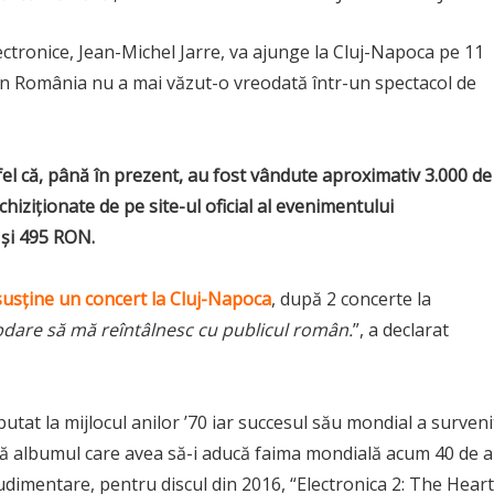
ectronice, Jean-Michel Jarre, va ajunge la Cluj-Napoca pe 11
din România nu a mai văzut-o vreodată într-un spectacol de
tfel că, până în prezent, au fost vândute aproximativ 3.000 de
 achiziționate de pe site-ul oficial al evenimentului
 și 495 RON.
susține un concert la Cluj-Napoca
, după 2 concerte la
bdare să mă reîntâlnesc cu publicul român.
”, a declarat
utat la mijlocul anilor ’70 iar succesul său mondial a surveni
că albumul care avea să-i aducă faima mondială acum 40 de a
rudimentare, pentru discul din 2016, “Electronica 2: The Heart