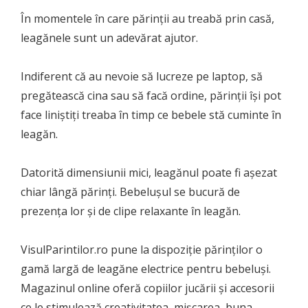
În momentele în care părinții au treabă prin casă,
leagănele sunt un adevărat ajutor.
Indiferent că au nevoie să lucreze pe laptop, să
pregătească cina sau să facă ordine, părinții își pot
face liniștiți treaba în timp ce bebele stă cuminte în
leagăn.
Datorită dimensiunii mici, leagănul poate fi așezat
chiar lângă părinți. Bebelușul se bucură de
prezența lor și de clipe relaxante în leagăn.
VisulParintilor.ro pune la dispoziție părinților o
gamă largă de leagăne electrice pentru bebeluși.
Magazinul online oferă copiilor jucării și accesorii
ce le stimulează creativitatea, mișcarea, buna