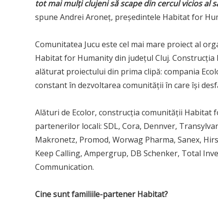
tot mai mulți clujeni să scape din cercul vicios al 
spune Andrei Aroneț, președintele Habitat for Hum
Comunitatea Jucu este cel mai mare proiect al orga
Habitat for Humanity din județul Cluj. Construcția 
alăturat proiectului din prima clipă: compania Eco
constant în dezvoltarea comunității în care își desf
Alături de Ecolor, construcția comunității Habitat f
partenerilor locali: SDL, Cora, Dennver, Transylva
Makronetz, Promod, Worwag Pharma, Sanex, Hirsch 
Keep Calling, Ampergrup, DB Schenker, Total Inves
Communication.
Cine sunt familiile-partener Habitat?