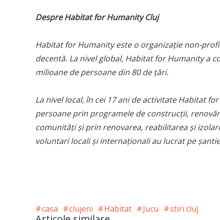
Despre Habitat for Humanity Cluj
Habitat for Humanity este o organizaţie non-profit
decentă. La nivel global, Habitat for Humanity a co
milioane de persoane din 80 de ţări.
La nivel local, în cei 17 ani de activitate Habitat f
persoane prin programele de construcții, renovări ș
comunități și prin renovarea, reabilitarea și izola
voluntari locali și internaționali au lucrat pe șant
casa
clujeni
Habitat
Jucu
stiri cluj
Articole similare