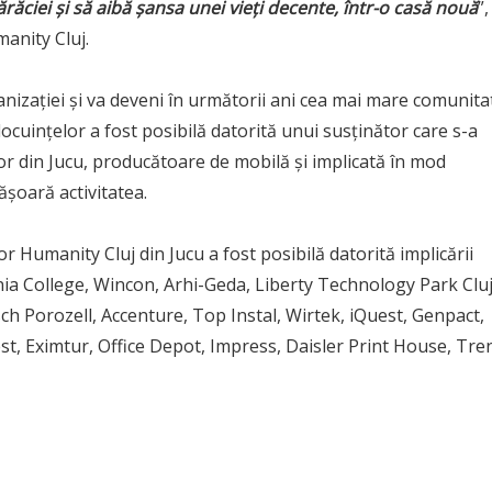
sărăciei și să aibă șansa unei vieți decente, într-o casă nouă
”,
anity Cluj.
nizației și va deveni în următorii ani cea mai mare comunita
locuințelor a fost posibilă datorită unui susținător care s-a
lor din Jucu, producătoare de mobilă și implicată în mod
ășoară activitatea.
or Humanity Cluj din Jucu a fost posibilă datorită implicării
nia College, Wincon, Arhi-Geda, Liberty Technology Park Cluj
Porozell, Accenture, Top Instal, Wirtek, iQuest, Genpact,
t, Eximtur, Office Depot, Impress, Daisler Print House, Tre