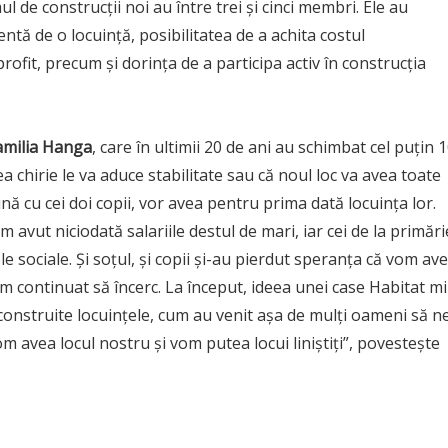
l de construcții noi au între trei și cinci membri. Ele au
ntă de o locuință, posibilitatea de a achita costul
rofit, precum și dorința de a participa activ în construcția
amilia Hanga
, care în ultimii 20 de ani au schimbat cel puțin 
 chirie le va aduce stabilitate sau că noul loc va avea toate
nă cu cei doi copii, vor avea pentru prima dată locuința lor.
m avut niciodată salariile destul de mari, iar cei de la primări
e sociale. Și soțul, și copii și-au pierdut speranța că vom av
 continuat să încerc. La început, ideea unei case Habitat mi
onstruite locuințele, cum au venit așa de mulți oameni să n
 avea locul nostru și vom putea locui liniștiți”, povestește