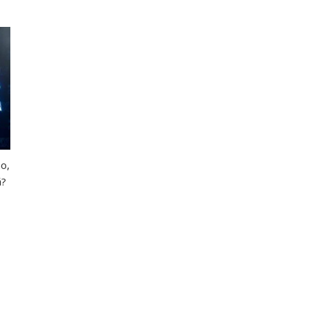
no,
ă?