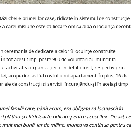
tăzi cheile primei lor case, ridicate în sistemul de construcție
e a cărei misiune este ca fiecare om să aibă o locuință decent
rin ceremonia de dedicare a celor 9 locuințe construite
 În tot acest timp, peste 900 de voluntari au muncit la
t activitatea organizației prin debit direct, respectiv prin
lei, acoperind astfel costul unui apartament. În plus, 26 de
ale de construcții și servicii, încurajându-și în același timp
ei familii care, până acum, era obligată să locuiască în
lătind și chirii foarte ridicate pentru acest ‘lux’. De azi, ce
ție mult mai bună, iar de mâine, munca va continua pentru ca