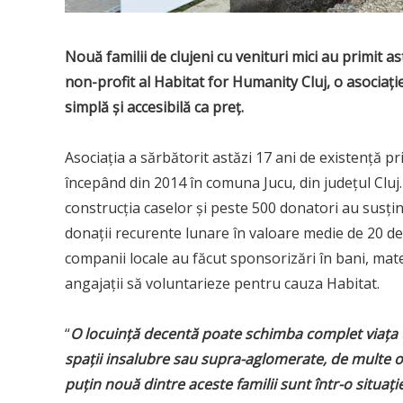
Nouă familii de clujeni cu venituri mici au primit as
non-profit al Habitat for Humanity Cluj, o asociați
simplă și accesibilă ca preț.
Asociația a sărbătorit astăzi 17 ani de existență p
începând din 2014 în comuna Jucu, din județul Cluj.
construcția caselor și peste 500 donatori au susținu
donații recurente lunare în valoare medie de 20 de 
companii locale au făcut sponsorizări în bani, materi
angajații să voluntarieze pentru cauza Habitat.
“
O locuință decentă poate schimba complet viața un
spații insalubre sau supra-aglomerate, de multe ori p
puțin nouă dintre aceste familii sunt într-o situa