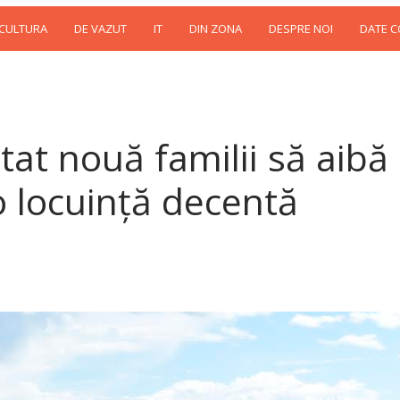
 CULTURA
DE VAZUT
IT
DIN ZONA
DESPRE NOI
DATE 
utat nouă familii să aibă
 locuință decentă