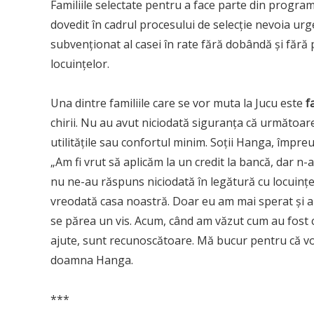
Familiile selectate pentru a face parte din programu
dovedit în cadrul procesului de selecție nevoia urge
subvenționat al casei în rate fără dobândă și fără p
locuințelor.
Una dintre familiile care se vor muta la Jucu este
f
chirii. Nu au avut niciodată siguranța că următoarea
utilitățile sau confortul minim. Soții Hanga, împreu
„Am fi vrut să aplicăm la un credit la bancă, dar n-a
nu ne-au răspuns niciodată în legătură cu locuințel
vreodată casa noastră. Doar eu am mai sperat și am
se părea un vis. Acum, când am văzut cum au fost c
ajute, sunt recunoscătoare. Mă bucur pentru că vom
doamna Hanga.
***