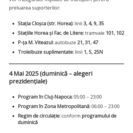
preluarea suporterilor:
Stația Cloșca (str. Horea):
linii
3, 4, 9, 35
Stațiile Horea și Fac. de Litere:
tramvaie
101, 102
P-ța M. Viteazul:
autobuze
21, 31, 47
Troleibuze suplimentate:
linii
1, 5, 25N
4 Mai 2025 (duminică – alegeri
prezidențiale)
Program în Cluj-Napoca:
05:00 – 23:00
Program în Zona Metropolitană:
06:00 – 23:00
Regim de circulație:
conform
programului de
duminică