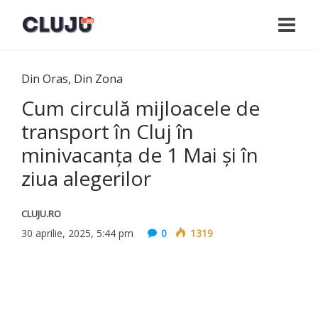
Din Oras
,
Din Zona
Cum circulă mijloacele de
transport în Cluj în
minivacanța de 1 Mai și în
ziua alegerilor
CLUJU.RO
30 aprilie, 2025, 5:44 pm
0
1319