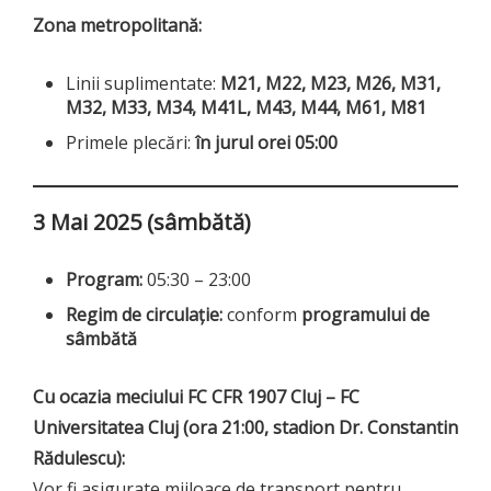
Zona metropolitană:
Linii suplimentate:
M21, M22, M23, M26, M31,
M32, M33, M34, M41L, M43, M44, M61, M81
Primele plecări:
în jurul orei 05:00
3 Mai 2025 (sâmbătă)
Program:
05:30 – 23:00
Regim de circulație:
conform
programului de
sâmbătă
Cu ocazia meciului FC CFR 1907 Cluj – FC
Universitatea Cluj (ora 21:00, stadion Dr. Constantin
Rădulescu):
Vor fi asigurate mijloace de transport pentru