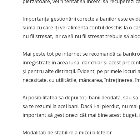
pierzătoare, vei fi tentat să încerci să recuperezi c
Importanța gestionării corecte a banilor este eviden
suma cu care îți vei alimenta contul deschis la o ca
nu fii stresat, iar ca să nu fii stresat trebuie să a
Mai peste tot pe internet se recomandă ca bankroll
înregistrate în acea lună, dar chiar și acest procen
și pentru alte distracții. Evident, pe primele locuri a
necesitate, cu utilitățile, mâncarea, întreținerea, 
Ai posibilitatea să depui toți banii deodată, sau să
să te rezumi la acei bani. Dacă i-ai pierdut, nu ma
important să gestionezi cât mai bine acest buget, ia
Modalități de stabilire a mizei biletelor