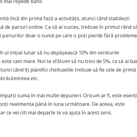
ât mai repede banii.
tă încă din prima fază a activității, atunci când stabilești
să de pariuri online. Ca să ai succes, trebuie în primul rând s
loci pariurilor doar o sumă pe care o poți pierde fără probleme
-ul inițial lunar să nu depășească 10% din veniturile
t este cam mare. Noi te sfătuim să nu treci de 5%, ca să ai ba
tunci când îți planifici cheltuielile trebuie să fie cele de primă
îmbrăcămintea etc.
 împarți suma în mai multe depuneri. Oricum ar fi, este esenți
i poți realimenta până în luna următoare. De aceea, este
r ce vei citi mai departe te va ajuta în acest sens.