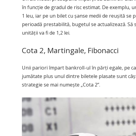
în funcție de gradul de risc estimat. De exemplu, u
1 leu, iar pe un bilet cu șanse medii de reușită se
perioadă prestabilită, bugetul se actualizează. Să 
unității va fi de 1,2 lei.
Cota 2, Martingale, Fibonacci
Unii pariori împart bankroll-ul în părți egale, pe c
jumătate plus unul dintre biletele plasate sunt câș
strategie se mai numește „Cota 2”.