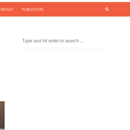
CONTACT
PUBLICITATE