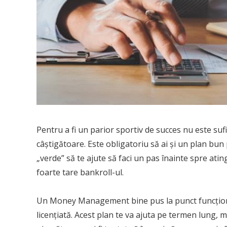
Pentru a fi un parior sportiv de succes nu este sufi
câștigătoare. Este obligatoriu să ai și un plan bun p
„verde” să te ajute să faci un pas înainte spre ating
foarte tare bankroll-ul.
Un Money Management bine pus la punct funcțione
licențiată. Acest plan te va ajuta pe termen lung, 