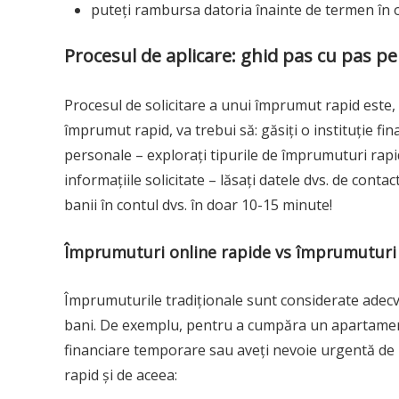
puteți rambursa datoria înainte de termen în 
Procesul de aplicare: ghid pas cu pas p
Procesul de solicitare a unui împrumut rapid este,
împrumut rapid, va trebui să: găsiți o instituție fi
personale – explorați tipurile de împrumuturi rapi
informațiile solicitate – lăsați datele dvs. de cont
banii în contul dvs. în doar 10-15 minute!
Împrumuturi online rapide vs împrumuturi 
Împrumuturile tradiționale sunt considerate adecv
bani. De exemplu, pentru a cumpăra un apartament sa
financiare temporare sau aveți nevoie urgentă de b
rapid și de aceea: