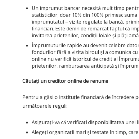
Un împrumut bancar necesită mult timp pentr
statisticilor, doar 10% din 100% primesc sum
împrumutatul – vizite regulate la bancă, primi
financiari. Este demn de remarcat faptul că î
invitarea prietenilor, condiții loiale și plăți am
Împrumuturile rapide au devenit celebre datorit
fondurilor fără a vizita biroul și a comunica c
online nu verifică istoricul de credit al Împrum
prietenilor, rambursarea anticipată și împrumu
Căutați un creditor online de renume
Pentru a găsi o instituție financiară de încredere
următoarele reguli:
Asigurați-vă că verificați disponibilitatea unei
Alegeți organizații mari și testate în timp, care 