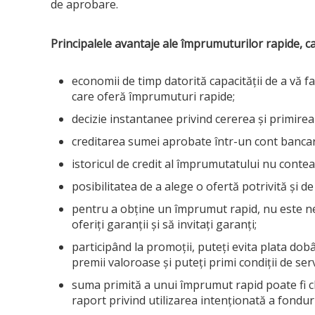
de aprobare.
Principalele avantaje ale împrumuturilor rapide, c
economii de timp datorită capacității de a vă f
care oferă împrumuturi rapide;
decizie instantanee privind cererea și primirea 
creditarea sumei aprobate într-un cont bancar
istoricul de credit al împrumutatului nu contea
posibilitatea de a alege o ofertă potrivită și 
pentru a obține un împrumut rapid, nu este nev
oferiți garanții și să invitați garanți;
participând la promoții, puteți evita plata dob
premii valoroase și puteți primi condiții de ser
suma primită a unui împrumut rapid poate fi chel
raport privind utilizarea intenționată a fonduri