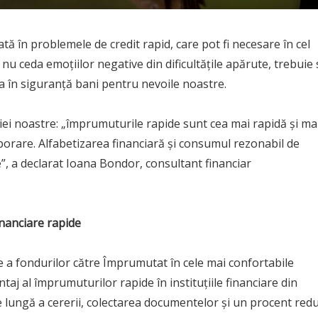
ată în problemele de
credit rapid, care pot fi necesare în cel
nu ceda emoțiilor negative din dificultățile apărute, trebuie 
 în siguranță bani pentru nevoile noastre.
i noastre: „împrumuturile rapide sunt cea mai rapidă și ma
emporare. Alfabetizarea financiară și consumul rezonabil de
re”, a declarat Ioana Bondor, consultant financiar
financiare rapide
 a fondurilor către Împrumutat în cele mai confortabile
ntaj al împrumuturilor rapide în instituțiile financiare din
e lungă a cererii, colectarea documentelor și un procent red