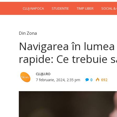
CLUJ-NAPOCA
STUDENTIE
TIMP LIBER
SOCIAL &
Din Zona
Navigarea în lumea
rapide: Ce trebuie să
CLUJU.RO
7 februarie, 2024, 2:35 pm
0
692