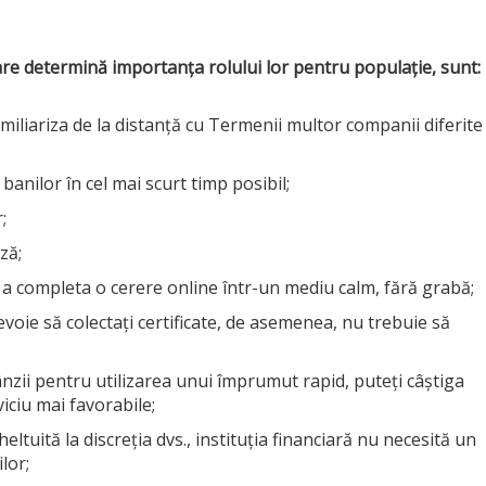
are determină importanța rolului lor pentru populație, sunt:
amiliariza de la distanță cu Termenii multor companii diferite
banilor în cel mai scurt timp posibil;
;
ză;
de a completa o cerere online într-un mediu calm, fără grabă;
oie să colectați certificate, de asemenea, nu trebuie să
ânzii pentru utilizarea unui împrumut rapid, puteți câștiga
viciu mai favorabile;
tuită la discreția dvs., instituția financiară nu necesită un
lor;