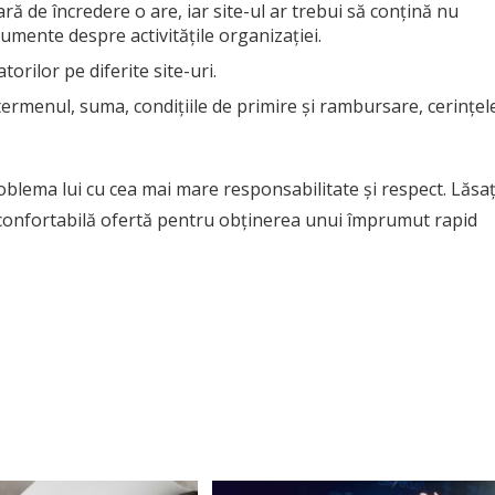
ară de încredere o are, iar site-ul ar trebui să conțină nu
umente despre activitățile organizației.
torilor pe diferite site-uri.
 termenul, suma, condițiile de primire și rambursare, cerințel
oblema lui cu cea mai mare responsabilitate și respect. Lăsaț
i confortabilă ofertă pentru obținerea unui împrumut rapid