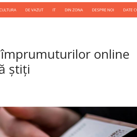
 CULTURA
DE VAZUT
IT
DIN ZONA
DESPRE NOI
DATE 
 împrumuturilor online
 știți