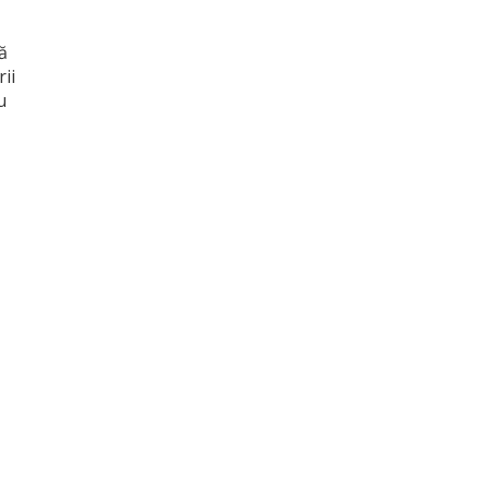
ă
ii
u