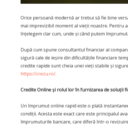
Orice persoană modernă ar trebui să fie bine vers
mai imprevizibil moment al vieții noastre. Pentru a 
înțelegem clar cum, unde și când putem împrumuta
După cum spune consultantul financiar al companie
sigură cale de ieșire din dificultățile financiare t
credite rapide sunt cheia unei vieți stabile și sigu
https://crezu.ro/
.
Credite Online și rolul lor în furnizarea de soluții 
Un împrumut online rapid este o plată instantanee
condiții. Acesta este exact care este principalul ava
împrumuturile bancare, care diferă într-o revizuir