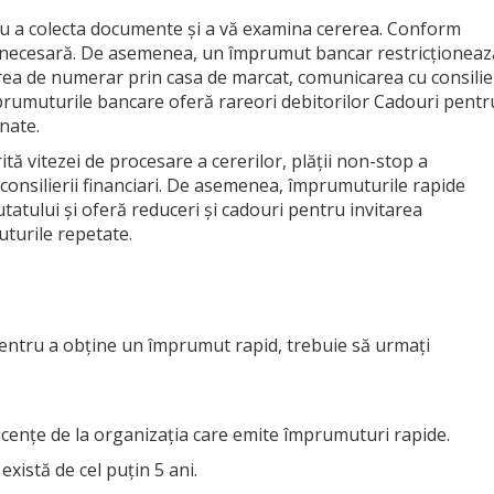
u a colecta documente și a vă examina cererea. Conform
a necesară. De asemenea, un împrumut bancar restricționeaz
rea de numerar prin casa de marcat, comunicarea cu consilier
mprumuturile bancare oferă rareori debitorilor Cadouri pentr
ânate.
ă vitezei de procesare a cererilor, plății non-stop a
u consilierii financiari. De asemenea, împrumuturile rapide
utatului și oferă reduceri și cadouri pentru invitarea
turile repetate.
 pentru a obține un împrumut rapid, trebuie să urmați
 licențe de la organizația care emite împrumuturi rapide.
există de cel puțin 5 ani.