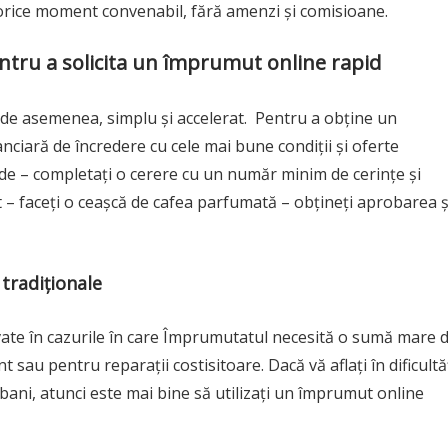
orice moment convenabil, fără amenzi și comisioane.
entru a solicita un împrumut online rapid
 de asemenea, simplu și accelerat. Pentru a obține un
nanciară de încredere cu cele mai bune condiții și oferte
de – completați o cerere cu un număr minim de cerințe și
act – faceți o ceașcă de cafea parfumată – obțineți aprobarea ș
tradiționale
ate în cazurile în care Împrumutatul necesită o sumă mare 
u pentru reparații costisitoare. Dacă vă aflați în dificultă
ani, atunci este mai bine să utilizați un împrumut online