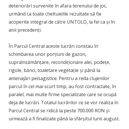
deteriorări survenite în afara terenului de joc,
urmând ca toate cheltuielile rezultate să fie
acoperite integral de către UNTOLD, la fel ca și în
anii precedenți.
În Parcul Central aceste lucrări constau în
schimbarea unor porțiuni de gazon,
supraînsămânțare, recondiționare alei, podețe,
rigole, bănci, toaletare vegetație și până la
amenajări peisagistice. Pentru a reda clujenilor
parcul în cel mai scurt timp, au fost contractate, în
paralel, mai multe firme specializate care se ocupă
deja de lucrări. Totalul lucrărilor ce se vor realiza în
Parcul Central se ridică la peste 700.000 RON și
urmează a fi finalizate până la sfârșitul lunii august.