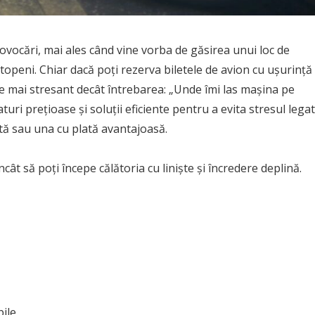
rovocări, mai ales când vine vorba de găsirea unui loc de
openi. Chiar dacă poți rezerva biletele de avion cu ușurință 
te mai stresant decât întrebarea: „Unde îmi las mașina pe
aturi prețioase și soluții eficiente pentru a evita stresul legat
ată sau una cu plată avantajoasă.
ncât să poți începe călătoria cu liniște și încredere deplină.
bile