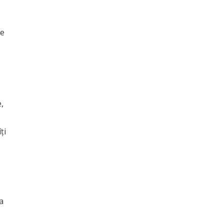
de
,
ți
e
a