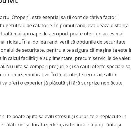
trivit
rtul Otopeni, este esențial să ții cont de câțiva factori
 bugetul tău de călătorie. În primul rând, evaluează distanța
 situată mai aproape de aeroport poate oferi un acces mai
i ridicat. În al doilea rând, verifică opțiunile de securitate
onalul de securitate, pentru a te asigura că mașina ta este î
n calcul facilitățile suplimentare, precum serviciile de valet
l. Nu uita să compari prețurile și să cauți oferte speciale s
conomii semnificative. În final, citește recenziile altor
ți va oferi o experiență plăcută și fără surprize neplăcute.
ni te poate ajuta să eviți stresul și surprizele neplăcute în
le călătoriei și durata șederii, astfel încât să poți căuta și