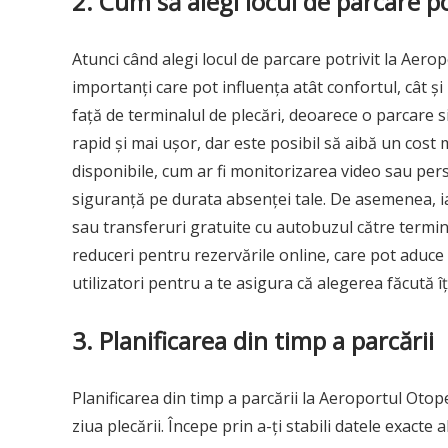
2. Cum să alegi locul de parcare po
Atunci când alegi locul de parcare potrivit la Aeropo
importanți care pot influența atât confortul, cât și
față de terminalul de plecări, deoarece o parcare
rapid și mai ușor, dar este posibil să aibă un cost ma
disponibile, cum ar fi monitorizarea video sau pers
siguranță pe durata absenței tale. De asemenea, ia î
sau transferuri gratuite cu autobuzul către termina
reduceri pentru rezervările online, care pot aduce e
utilizatori pentru a te asigura că alegerea făcută î
3. Planificarea din timp a parcării
Planificarea din timp a parcării la Aeroportul Otope
ziua plecării. Începe prin a-ți stabili datele exacte a