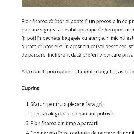
Planificarea călătoriei poate fi un proces plin de p
parcare sigur și accesibil aproape de Aeroportul Ot
îți poți împacheta bagajele cu atenție, nimic nu es
durata călătoriei?”. În acest articol vei descoperi sf
de parcare, indiferent dacă preferi o parcare priv
Află cum îți poți optimiza timpul și bugetul, astfel î
Cuprins
Sfaturi pentru o plecare fără griji
Cum să alegi locul de parcare potrivit
Planificarea din timp a parcării
Comparația între opțiunile de parcare disponi