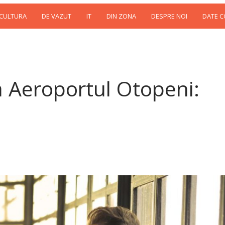
 CULTURA
DE VAZUT
IT
DIN ZONA
DESPRE NOI
DATE 
la Aeroportul Otopeni: