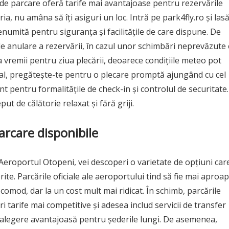
i de parcare oferă tarife mai avantajoase pentru rezervările
ria, nu amâna să îți asiguri un loc. Intră pe park4fly.ro și las
renumită pentru siguranța și facilitățile de care dispune. De
 de anulare a rezervării, în cazul unor schimbări neprevăzute 
vremii pentru ziua plecării, deoarece condițiile meteo pot
nal, pregătește-te pentru o plecare promptă ajungând cu cel
t pentru formalitățile de check-in și controlul de securitate.
ut de călătorie relaxat și fără griji.
arcare disponibile
 Aeroportul Otopeni, vei descoperi o varietate de opțiuni car
erite. Parcările oficiale ale aeroportului tind să fie mai aproa
 comod, dar la un cost mult mai ridicat. În schimb, parcările
eri tarife mai competitive și adesea includ servicii de transfer
 o alegere avantajoasă pentru șederile lungi. De asemenea,