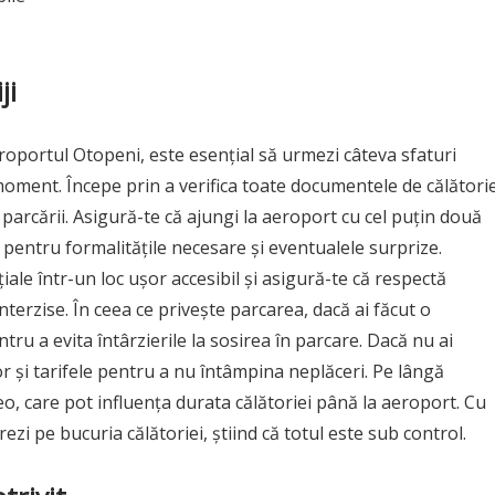
ji
eroportul Otopeni, este esențial să urmezi câteva sfaturi
 moment. Începe prin a verifica toate documentele de călătorie
 parcării. Asigură-te că ajungi la aeroport cu cel puțin două
 pentru formalitățile necesare și eventualele surprize.
ale într-un loc ușor accesibil și asigură-te că respectă
 interzise. În ceea ce privește parcarea, dacă ai făcut o
ru a evita întârzierile la sosirea în parcare. Dacă nu ai
lor și tarifele pentru a nu întâmpina neplăceri. Pe lângă
teo, care pot influența durata călătoriei până la aeroport. Cu
ezi pe bucuria călătoriei, știind că totul este sub control.