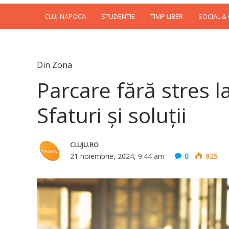
CLUJ-NAPOCA
STUDENTIE
TIMP LIBER
SOCIAL &
Din Zona
Parcare fără stres 
Sfaturi și soluții
CLUJU.RO
21 noiembrie, 2024, 9:44 am
0
925