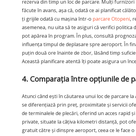
rezerva din timp un loc de parcare. Mulți furnizor
făcute în avans, așa că, odată ce ai planificat călăto
ți grijile odată cu mașina într-o
parcare Otopeni
, 
asemenea, nu uita să te asiguri că verifici politica
pot apărea în program. În plus, consultă prognoza 
influența timpul de deplasare spre aeroport. În fi
puțin două ore înainte de zbor, lăsând timp suficien
Această planificare atentă îți poate asigura un încep
4. Comparația între opțiunile de p
Atunci când ești în căutarea unui loc de parcare la
se diferențiază prin preț, proximitate și servicii of
de terminalele de plecări, oferind un acces rapid și
private, situate la câțiva kilometri distanță, pot of
gratuit către și dinspre aeroport, ceea ce le face