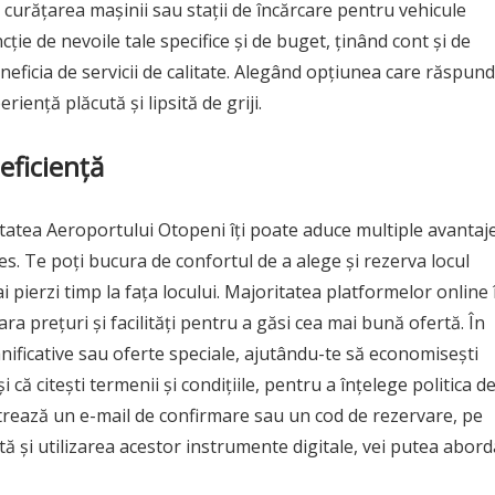
 curățarea mașinii sau stații de încărcare pentru vehicule
cție de nevoile tale specifice și de buget, ținând cont și de
beneficia de servicii de calitate. Alegând opțiunea care răspun
riență plăcută și lipsită de griji.
eficiență
tatea Aeroportului Otopeni îți poate aduce multiple avantaje
es. Te poți bucura de confortul de a alege și rezerva locul
 pierzi timp la fața locului. Majoritatea platformelor online î
ra prețuri și facilități pentru a găsi cea mai bună ofertă. În
nificative sau oferte speciale, ajutându-te să economisești
 că citești termenii și condițiile, pentru a înțelege politica d
ăstrează un e-mail de confirmare sau un cod de rezervare, pe
entă și utilizarea acestor instrumente digitale, vei putea abord