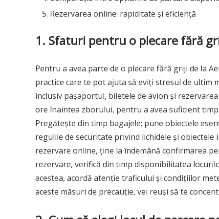
Rezervarea online: rapiditate și eficiență
1. Sfaturi pentru o plecare fără gri
Pentru a avea parte de o plecare fără griji de la A
practice care te pot ajuta să eviți stresul de ultim
inclusiv pașaportul, biletele de avion și rezervarea
ore înaintea zborului, pentru a avea suficient timp
Pregătește din timp bagajele; pune obiectele esenți
regulile de securitate privind lichidele și obiectele
rezervare online, ține la îndemână confirmarea pent
rezervare, verifică din timp disponibilitatea locuri
acestea, acordă atenție traficului și condițiilor me
aceste măsuri de precauție, vei reuși să te concentr