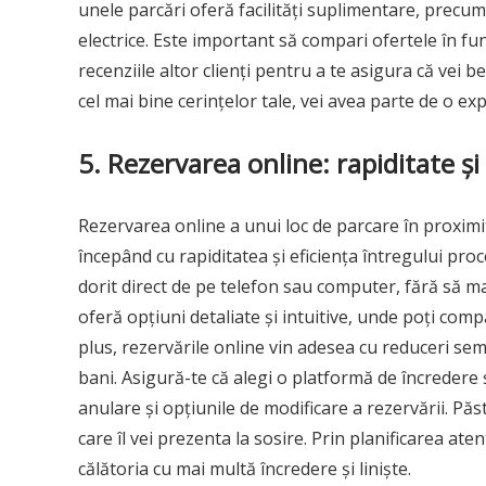
unele parcări oferă facilități suplimentare, precum
electrice. Este important să compari ofertele în fun
recenziile altor clienți pentru a te asigura că vei 
cel mai bine cerințelor tale, vei avea parte de o expe
5. Rezervarea online: rapiditate și 
Rezervarea online a unui loc de parcare în proximi
începând cu rapiditatea și eficiența întregului proc
dorit direct de pe telefon sau computer, fără să mai
oferă opțiuni detaliate și intuitive, unde poți compa
plus, rezervările online vin adesea cu reduceri sem
bani. Asigură-te că alegi o platformă de încredere și
anulare și opțiunile de modificare a rezervării. P
care îl vei prezenta la sosire. Prin planificarea at
călătoria cu mai multă încredere și liniște.